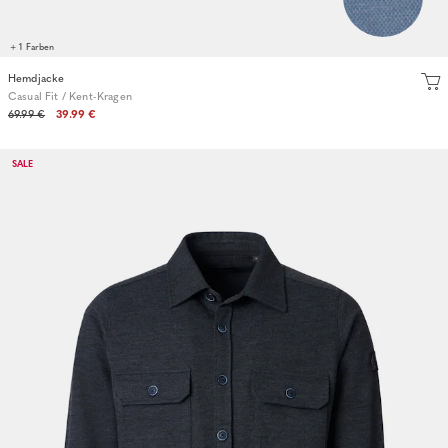
+ 1 Farben
Hemdjacke
Casual Fit / Kent-Kragen
69.99 €
39.99 €
SALE