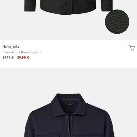
Hemdjacke
Casual Fit / Kent-Kragen
69.99 €
39.99 €