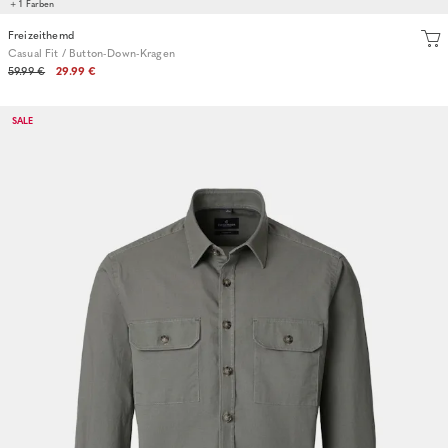
+ 1 Farben
Freizeithemd
Casual Fit / Button-Down-Kragen
59.99 €
29.99 €
SALE