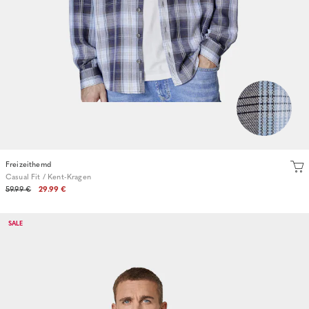
Freizeithemd
Casual Fit / Kent-Kragen
59.99 €
29.99 €
SALE