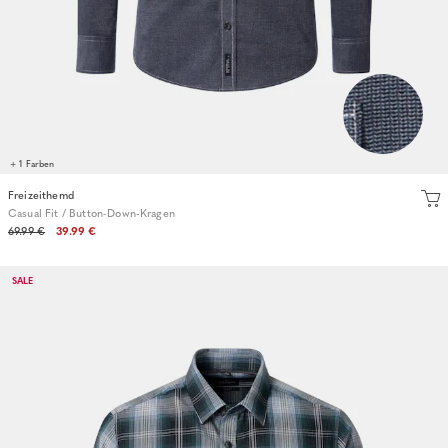
+ 1 Farben
Freizeithemd
Casual Fit / Button-Down-Kragen
69.99 €
39.99 €
SALE