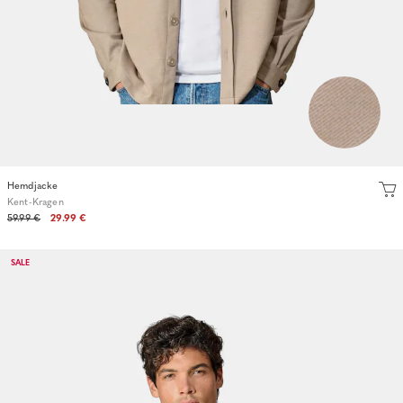
Hemdjacke
Kent-Kragen
59.99 €
29.99 €
SALE