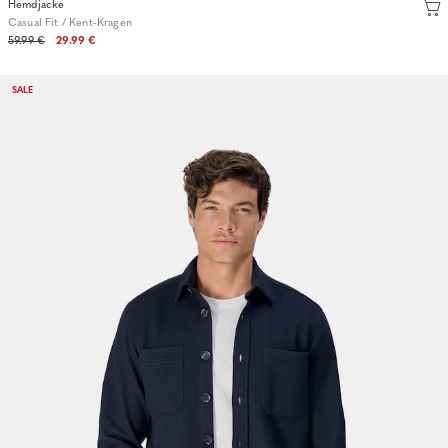
Hemdjacke
Casual Fit / Kent-Kragen
59.99 €
29.99 €
SALE