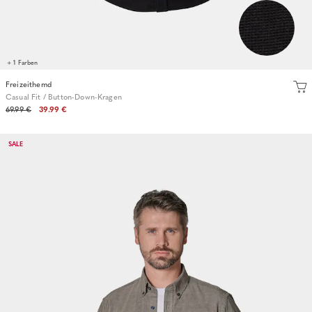
+ 1 Farben
Freizeithemd
Casual Fit / Button-Down-Kragen
69.99 €
39.99 €
SALE