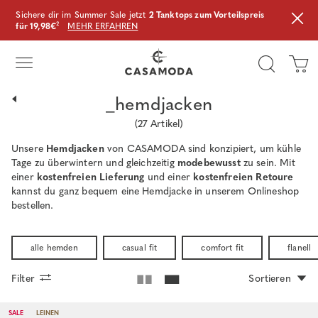
Sichere dir im Summer Sale jetzt
2 Tanktops zum Vorteilspreis
für 19,98€
²
MEHR ERFAHREN
_hemdjacken
(
27
Artikel)
Unsere
Hemdjacken
von CASAMODA sind konzipiert, um kühle
Tage zu überwintern und gleichzeitig
modebewusst
zu sein. Mit
einer
kostenfreien Lieferung
und einer
kostenfreien Retoure
kannst du ganz bequem eine Hemdjacke in unserem Onlineshop
bestellen.
alle hemden
casual fit
comfort fit
flanell
Filter
Sortieren
SALE
LEINEN