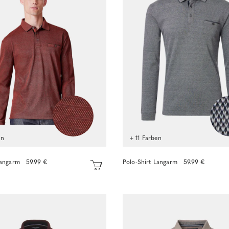
en
+ 11 Farben
Langarm
59.99 €
Polo-Shirt Langarm
59.99 €
Sofort kaufen
Sofort kaufen