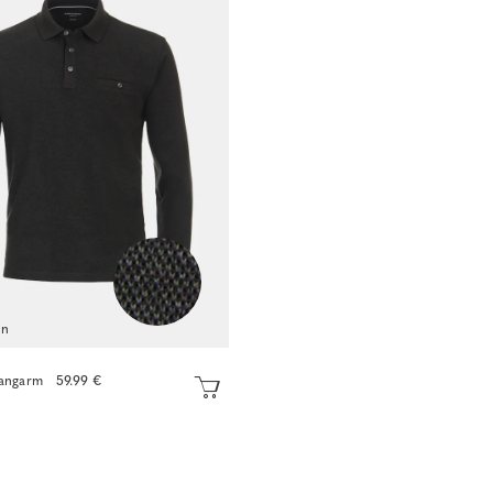
en
Langarm
59.99 €
Sofort kaufen