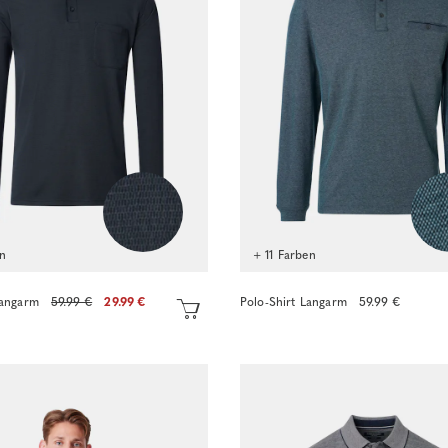
en
+ 11 Farben
Langarm
59.99 €
29.99 €
Polo-Shirt Langarm
59.99 €
Sofort kaufen
Sofort kaufen