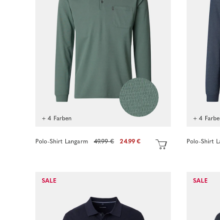
+ 4 Farben
+ 4 Farb
Polo-Shirt Langarm
49.99 €
24.99 €
Polo-Shirt 
Sofort kaufen
SALE
SALE