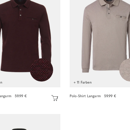
en
+ 11 Farben
Langarm
59.99 €
Polo-Shirt Langarm
59.99 €
Sofort kaufen
Sofort kaufen