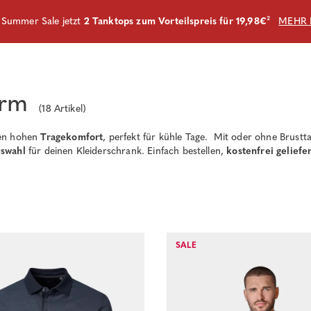
m Summer Sale jetzt
2 Tanktops zum Vorteilspreis für 19,98€
²
MEHR 
arm
(
18
Artikel)
en hohen
Tragekomfort
, perfekt für kühle Tage. Mit oder ohne Brustt
uswahl
für deinen Kleiderschrank. Einfach bestellen,
kostenfrei geliefe
SALE