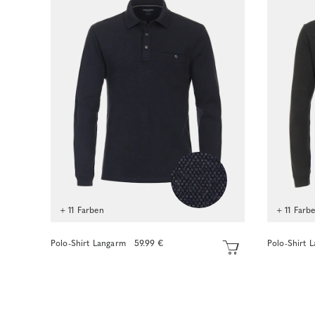
+ 11 Farben
+ 11 Farb
Polo-Shirt Langarm
59.99 €
Polo-Shirt 
Sofort kaufen