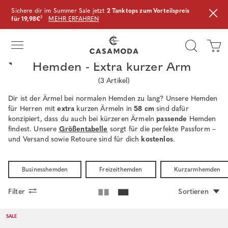
Sichere dir im Summer Sale jetzt
2 Tanktops zum Vorteilspreis
für 19,98€
²
MEHR ERFAHREN
Hemden - Extra kurzer Arm
(
3
Artikel)
Dir ist der Ärmel bei normalen Hemden zu lang? Unsere Hemden
für Herren mit
extra
kurzen Ärmeln in
58 cm
sind dafür
konzipiert, dass du auch bei kürzeren Ärmeln
passende
Hemden
findest. Unsere
Größentabelle
sorgt für die perfekte Passform –
und Versand sowie Retoure sind für dich
kostenlos
.
Businesshemden
Freizeithemden
Kurzarmhemden
Filter
Sortieren
SALE