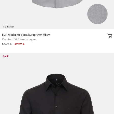
+ 2 Farben
Businesshemd extra kurzer Arm 58cm
Comfort Fit / Kent-Kragen
54.99 €
39.99 €
SALE