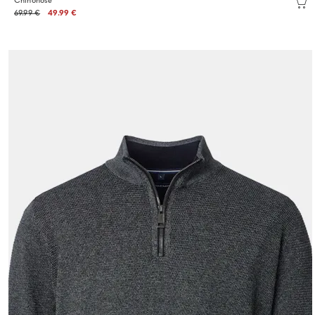
Chinohose
69.99 €
49.99 €