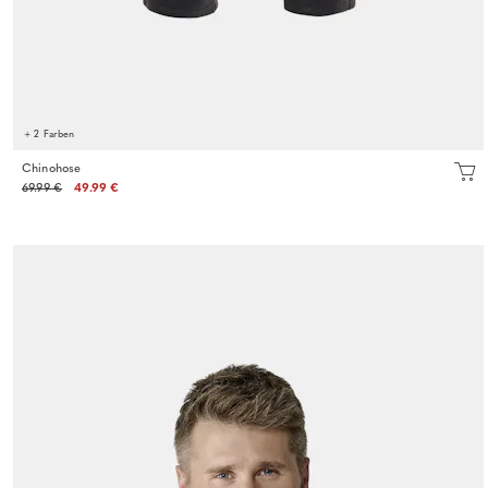
+ 2 Farben
Chinohose
69.99 €
49.99 €