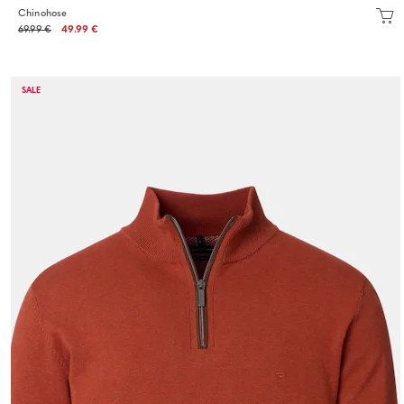
Chinohose
69.99 €
49.99 €
SALE