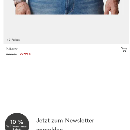
+ 3 Farben
Pullover
59.99 €
29.99 €
Jetzt zum Newsletter
10 %
Willkommens-
anmelden
Rabatt