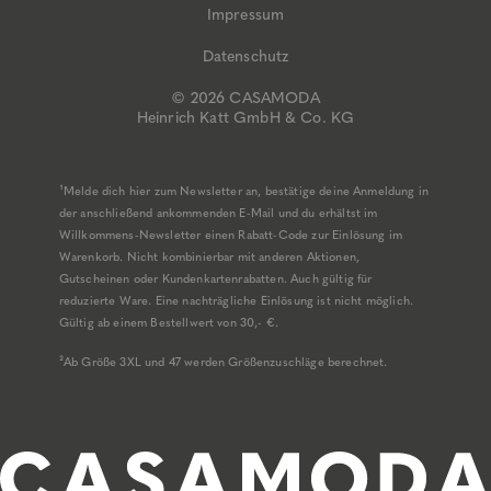
Impressum
Datenschutz
© 2026 CASAMODA
Heinrich Katt GmbH & Co. KG
¹Melde dich hier zum Newsletter an, bestätige deine Anmeldung in
der anschließend ankommenden E-Mail und du erhältst im
Willkommens-Newsletter einen Rabatt-Code zur Einlösung im
Warenkorb. Nicht kombinierbar mit anderen Aktionen,
Gutscheinen oder Kundenkartenrabatten. Auch gültig für
reduzierte Ware. Eine nachträgliche Einlösung ist nicht möglich.
Gültig ab einem Bestellwert von 30,- €.
²Ab Größe 3XL und 47 werden Größenzuschläge berechnet.