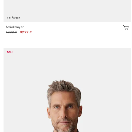
+ 6 Farben
Stricktroyer
69.99 €
39.99 €
SALE