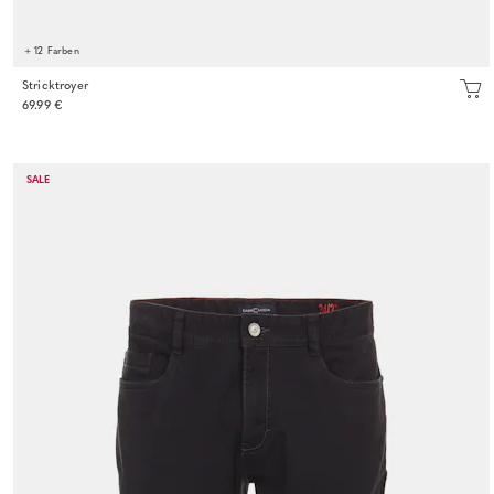
+ 12 Farben
Stricktroyer
69.99 €
SALE