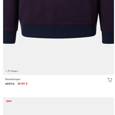
+ 11 Farben
Sweattroyer
69.99 €
39.99 €
SALE