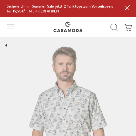
Sichere dir im Summer Sale jetzt
2 Tanktops zum Vorteilspreis
für 19,98€
²
MEHR ERFAHREN