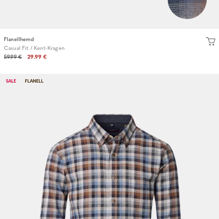
Flanellhemd
Casual Fit / Kent-Kragen
59.99 €
29.99 €
SALE
FLANELL