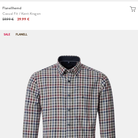
Flanellhemd
Casual Fit / Kent-Kragen
59.99 €
29.99 €
SALE
FLANELL