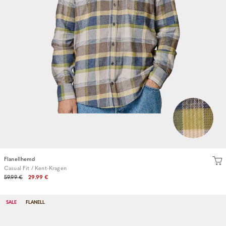
Flanellhemd
Casual Fit / Kent-Kragen
59.99 €
29.99 €
SALE
FLANELL