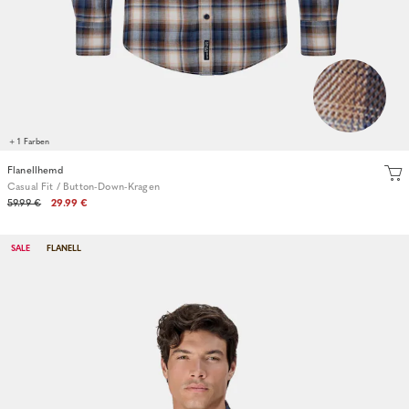
+ 1 Farben
Flanellhemd
Casual Fit / Button-Down-Kragen
59.99 €
29.99 €
SALE
FLANELL