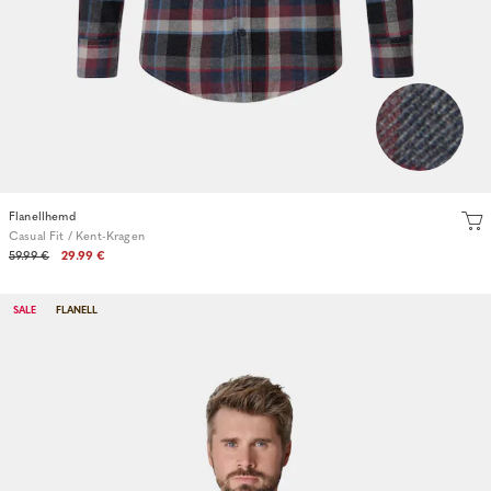
Flanellhemd
Casual Fit / Kent-Kragen
59.99 €
29.99 €
SALE
FLANELL