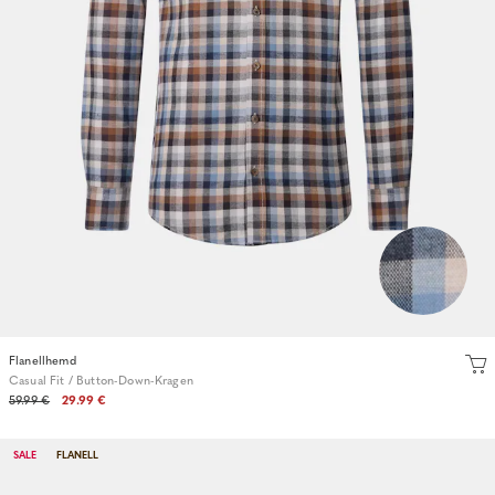
Flanellhemd
Casual Fit / Button-Down-Kragen
59.99 €
29.99 €
SALE
FLANELL