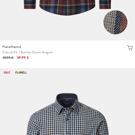
Flanellhemd
Casual Fit / Button-Down-Kragen
49.99 €
39.99 €
SALE
FLANELL