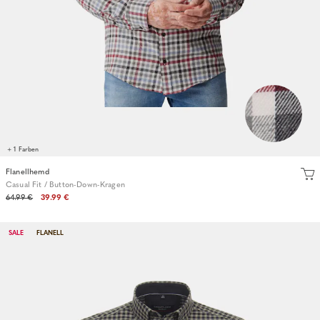
+ 1 Farben
Flanellhemd
Casual Fit / Button-Down-Kragen
64.99 €
39.99 €
SALE
FLANELL