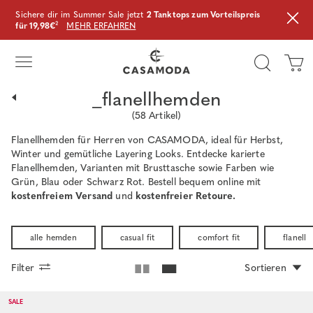
Sichere dir im Summer Sale jetzt
2 Tanktops zum Vorteilspreis
für 19,98€
²
MEHR ERFAHREN
_flanellhemden
(
58
Artikel)
Flanellhemden für Herren von CASAMODA, ideal für Herbst,
Winter und gemütliche Layering Looks. Entdecke karierte
Flanellhemden, Varianten mit Brusttasche sowie Farben wie
Grün, Blau oder Schwarz Rot. Bestell bequem online mit
kostenfreiem Versand
und
kostenfreier Retoure.
alle hemden
casual fit
comfort fit
flanell
Filter
Sortieren
SALE