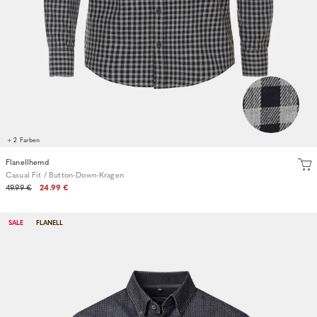
+ 2 Farben
Flanellhemd
Casual Fit / Button-Down-Kragen
49.99 €
24.99 €
SALE
FLANELL