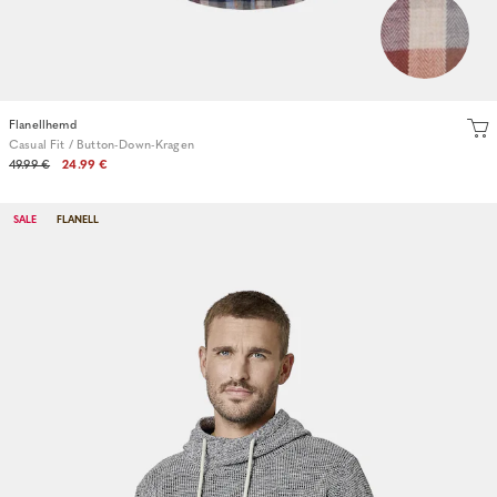
Flanellhemd
Casual Fit / Button-Down-Kragen
49.99 €
24.99 €
SALE
FLANELL