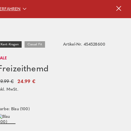
ERFAHREN
Artikel-Nr. 454528600
Kent-Kragen
Casual Fit
SALE
Freizeithemd
9.99 €
24.99 €
nkl. MwSt.
arbe: Blau (100)