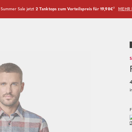
m Summer Sale jetzt
2 Tanktops zum Vorteilspreis für 19,98€
²
MEHR 
4
i
F