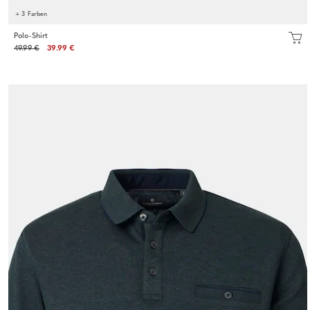
+ 3 Farben
Polo-Shirt
49.99 €
39.99 €