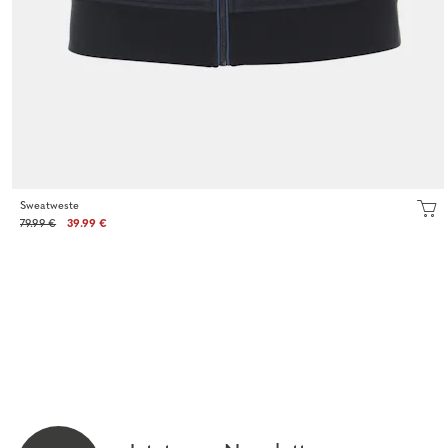
Sweatweste
79.99 €
39.99 €