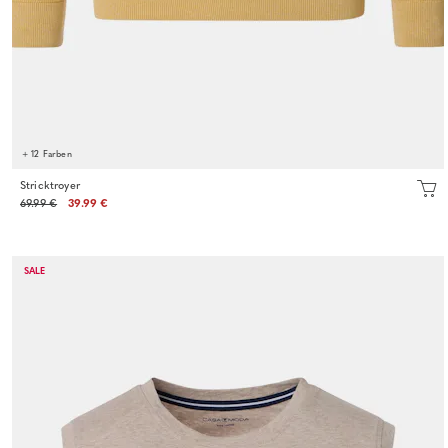
+ 12 Farben
Stricktroyer
69.99 €
39.99 €
SALE