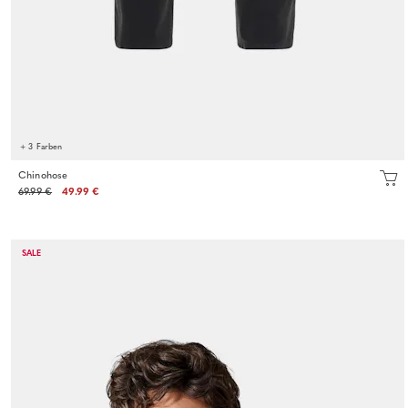
+ 3 Farben
Chinohose
69.99 €
49.99 €
SALE