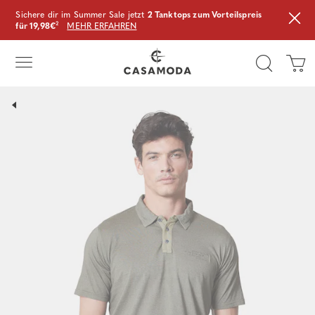
Sichere dir im Summer Sale jetzt
2 Tanktops zum Vorteilspreis
für 19,98€
²
MEHR ERFAHREN