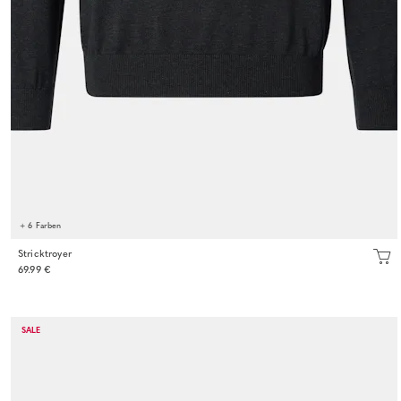
+ 6 Farben
Stricktroyer
69.99 €
SALE