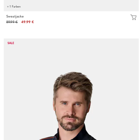
+ 1 Farben
Sweatjacke
89.99 €
49.99 €
SALE