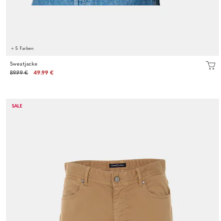
+ 5 Farben
Sweatjacke
89.99 €
49.99 €
SALE