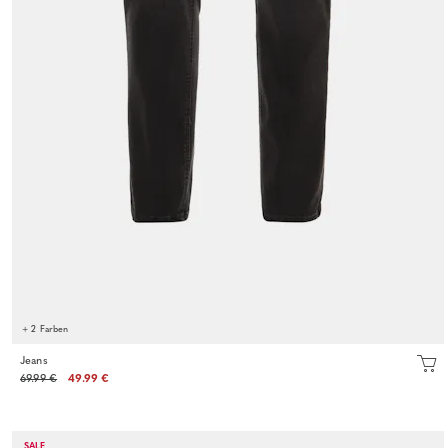
+ 2 Farben
Jeans
69.99 €
49.99 €
SALE