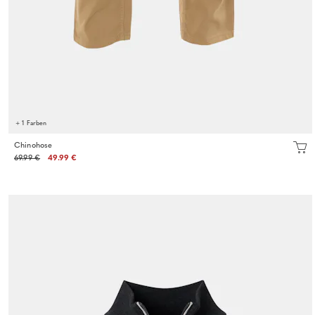
+ 1 Farben
Chinohose
69.99 €
49.99 €