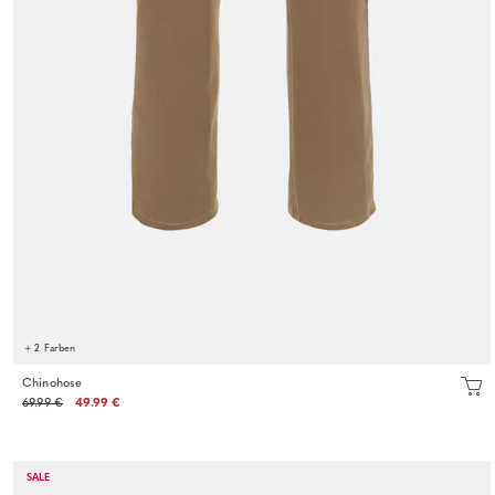
+ 2 Farben
Chinohose
69.99 €
49.99 €
SALE