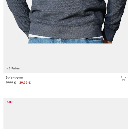
+ 3 Farben
Stricktroyer
79.99 €
39.99 €
SALE