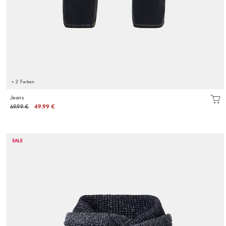
+ 2 Farben
Jeans
69.99 €
49.99 €
SALE