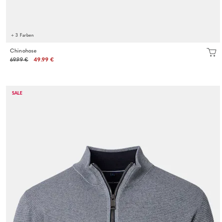
+ 3 Farben
Chinohose
69.99 €
49.99 €
SALE