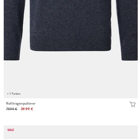
+ 1 Farben
Rollkragenpullover
79.99 €
39.99 €
SALE