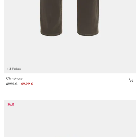
+ 2 Farben
Chinohose
69.99 €
49.99 €
SALE