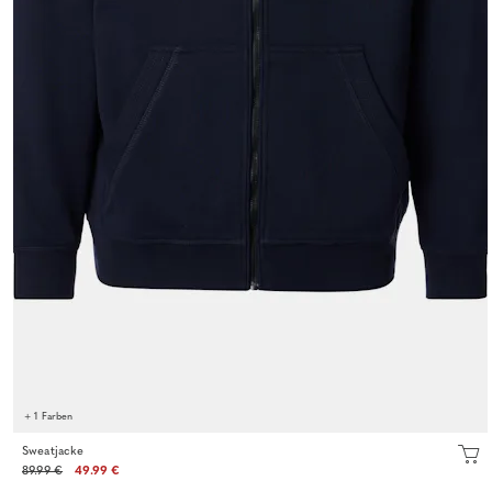
+ 1 Farben
Sweatjacke
89.99 €
49.99 €