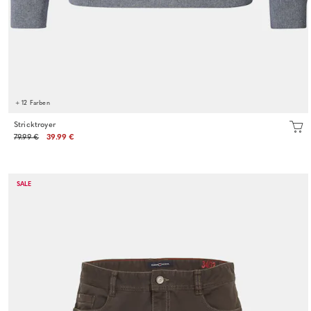
+ 12 Farben
Stricktroyer
79.99 €
39.99 €
SALE