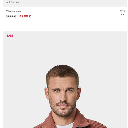
+ 1 Farben
Chinohose
69.99 €
49.99 €
SALE