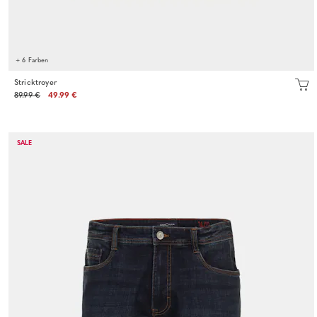
+ 6 Farben
Stricktroyer
89.99 €
49.99 €
SALE