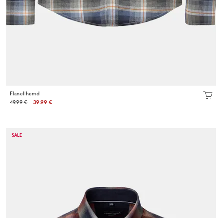
Flanellhemd
49.99 €
39.99 €
SALE