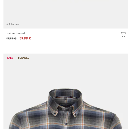
+ 1 Farben
Freizeithemd
49.99 €
39.99 €
SALE
FLANELL