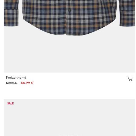
Freizeithemd
59.99 €
44.99 €
SALE