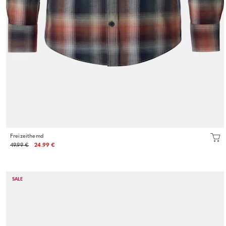
Freizeithemd
49.99 €
24.99 €
SALE