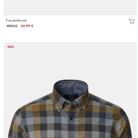
Freizeithemd
49.99 €
24.99 €
SALE