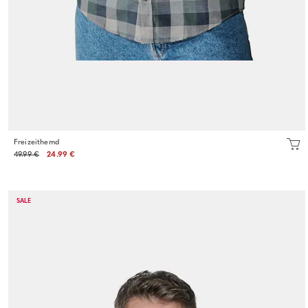
Freizeithemd
49.99 €
24.99 €
SALE