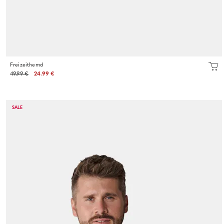
Freizeithemd
49.99 €
24.99 €
SALE