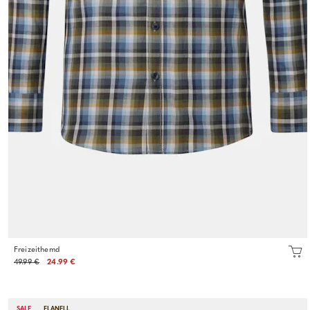
Freizeithemd
49.99 €
24.99 €
SALE
FLANELL