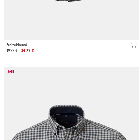
Freizeithemd
49.99 €
24.99 €
SALE