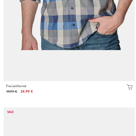
Freizeithemd
49.99 €
24.99 €
SALE