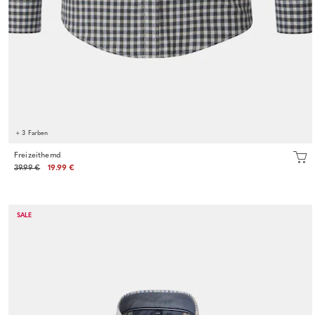
+ 3 Farben
Freizeithemd
39.99 €
19.99 €
SALE