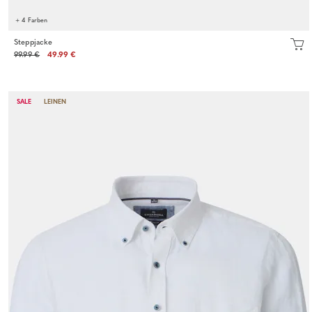
+ 4 Farben
Steppjacke
99.99 €
49.99 €
SALE
LEINEN