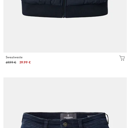
Sweatweste
69.99 €
39.99 €