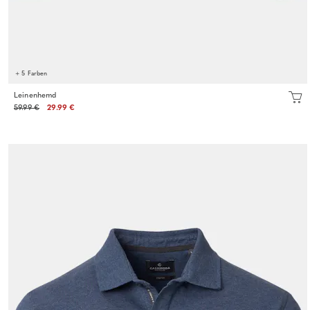
+ 5 Farben
Leinenhemd
59.99 €
29.99 €