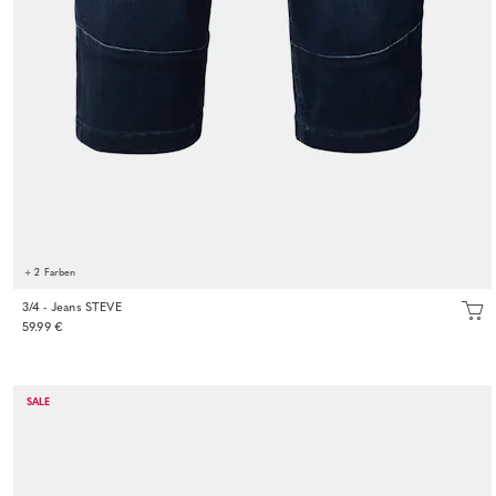
+ 2 Farben
3/4 - Jeans STEVE
59.99 €
SALE