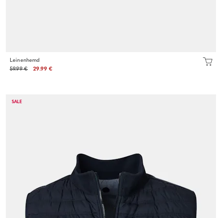
Leinenhemd
59.99 €
29.99 €
SALE