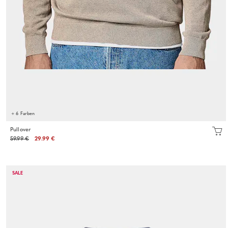
+ 6 Farben
Pullover
59.99 €
29.99 €
SALE