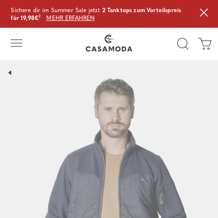
Sichere dir im Summer Sale jetzt
2 Tanktops zum Vorteilspreis
für 19,98€
²
MEHR ERFAHREN