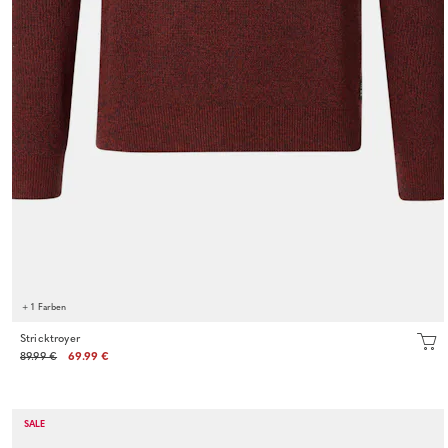
+ 1 Farben
Stricktroyer
89.99 €
69.99 €
SALE