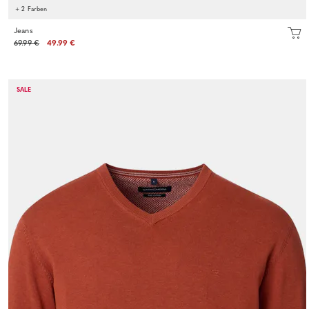
+ 2 Farben
Jeans
69.99 €
49.99 €
SALE