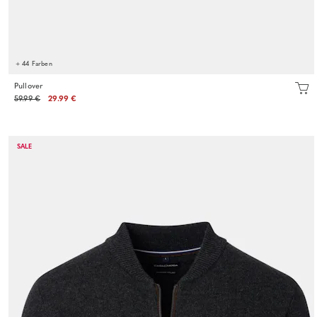
+ 44 Farben
Pullover
59.99 €
29.99 €
SALE