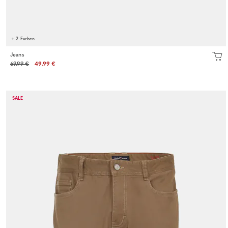
+ 2 Farben
Jeans
69.99 €
49.99 €
SALE