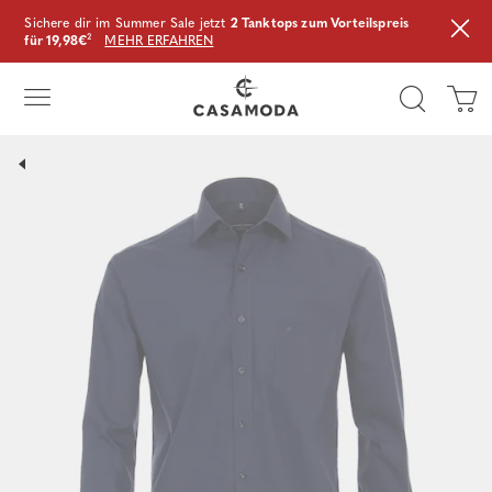
Sichere dir im Summer Sale jetzt
2 Tanktops zum Vorteilspreis
für 19,98€
²
MEHR ERFAHREN