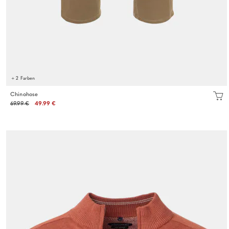
+ 2 Farben
Chinohose
69.99 €
49.99 €