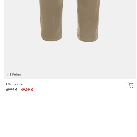
+ 3 Farben
Chinohose
69.99 €
49.99 €