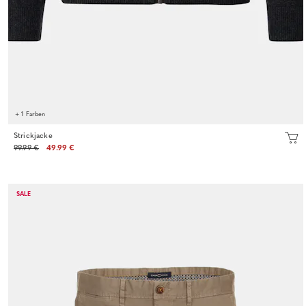
+ 1 Farben
Strickjacke
99.99 €
49.99 €
SALE