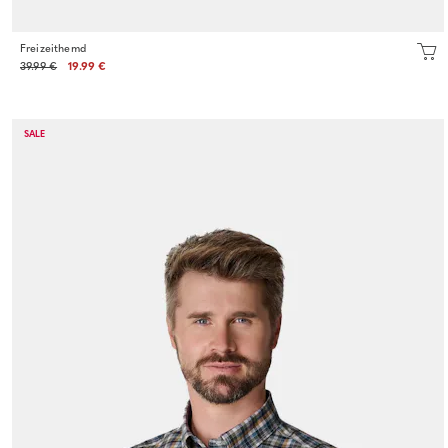
Freizeithemd
39.99 €
19.99 €
SALE