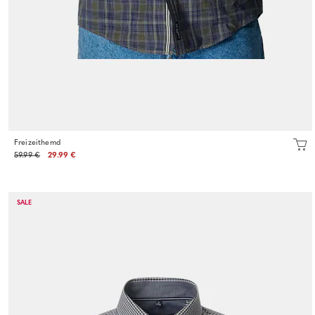
Freizeithemd
59.99 €
29.99 €
SALE