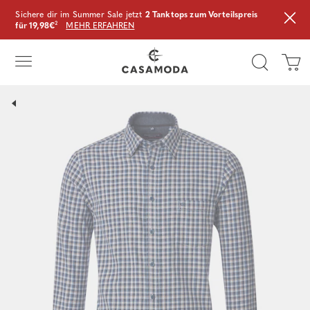
Sichere dir im Summer Sale jetzt
2 Tanktops zum Vorteilspreis
für 19,98€
²
MEHR ERFAHREN