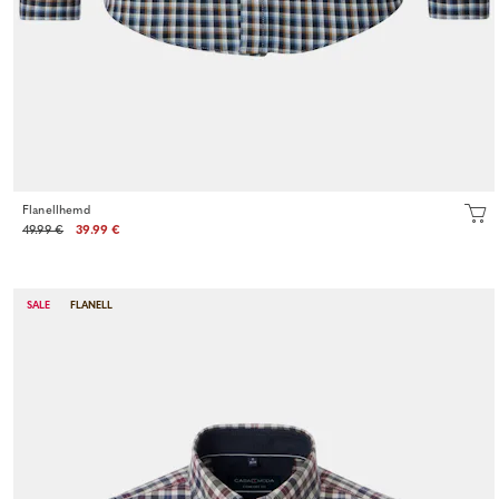
Flanellhemd
49.99 €
39.99 €
SALE
FLANELL