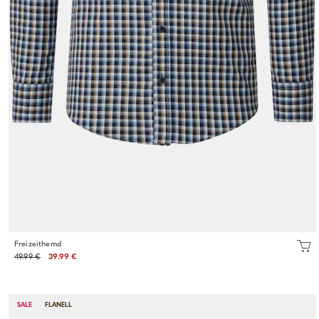
Freizeithemd
49.99 €
39.99 €
SALE
FLANELL