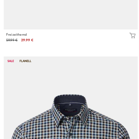
Freizeithemd
59.99 €
29.99 €
SALE
FLANELL