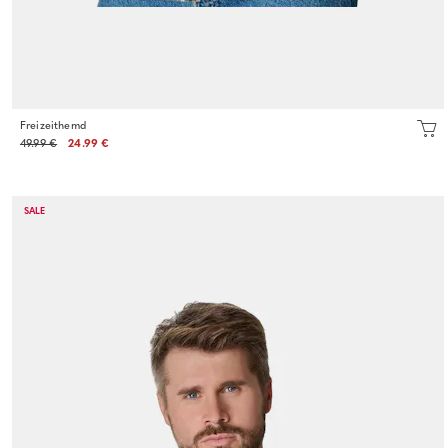
Freizeithemd
49.99 €
24.99 €
SALE