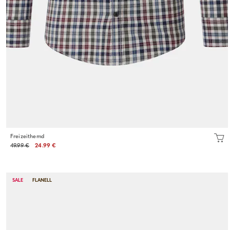
Freizeithemd
49.99 €
24.99 €
SALE
FLANELL