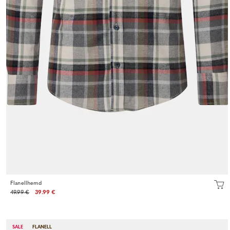
Flanellhemd
49.99 €
39.99 €
SALE
FLANELL