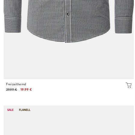
Freizeithemd
39.99 €
19.99 €
SALE
FLANELL