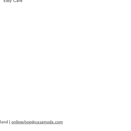
Easy Care
land |
onlineshop@casamoda.com