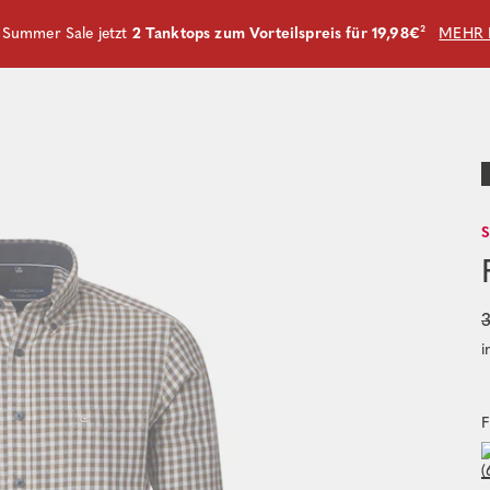
m Summer Sale jetzt
2 Tanktops zum Vorteilspreis für 19,98€
²
MEHR 
3
i
F