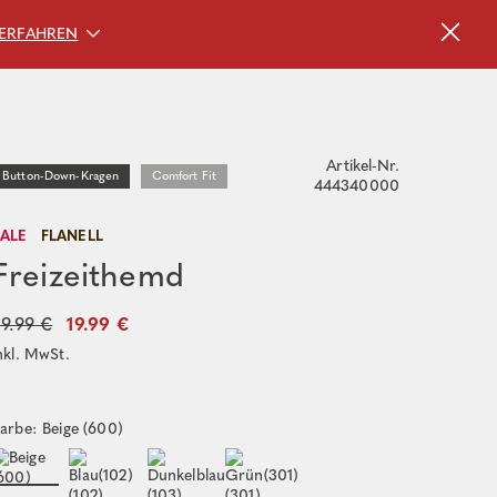
ERFAHREN
Artikel-Nr.
Button-Down-Kragen
Comfort Fit
444340000
SALE
FLANELL
Freizeithemd
9.99 €
19.99 €
nkl. MwSt.
arbe: Beige (600)