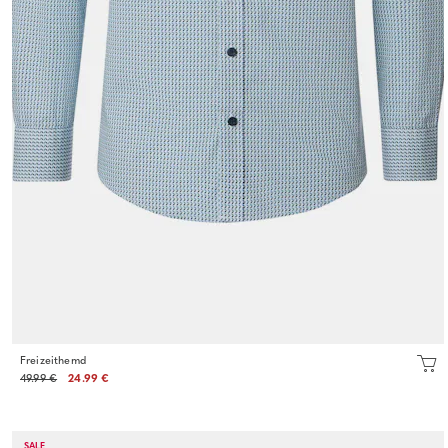
Freizeithemd
49.99 €
24.99 €
SALE