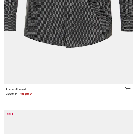
Freizeithemd
49.99 €
39.99 €
SALE