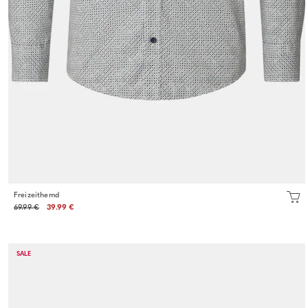
Freizeithemd
69.99 €
39.99 €
SALE