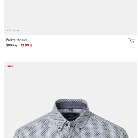
+ 1 Farben
Freizeithemd
39.99 €
19.99 €
SALE