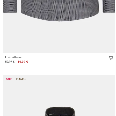
Freizeithemd
59.99 €
34.99 €
SALE
FLANELL