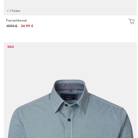
+ 1 Farben
Freizeithemd
49.99 €
24.99 €
SALE