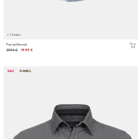
+ 1 Farben
Freizeithemd
39.99 €
19.99 €
SALE
FLANELL