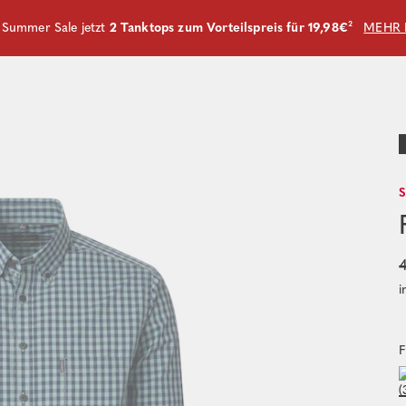
m Summer Sale jetzt
2 Tanktops zum Vorteilspreis für 19,98€
²
MEHR 
4
i
F