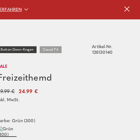
ERFAHREN
Artikel-Nr.
Button-Down-Kragen
Casual Fit
126130140
SALE
Freizeithemd
9.99 €
24.99 €
nkl. MwSt.
arbe: Grün (300)