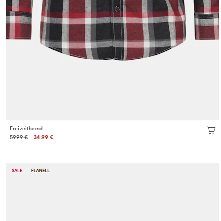
Freizeithemd
59.99 €
34.99 €
SALE
FLANELL