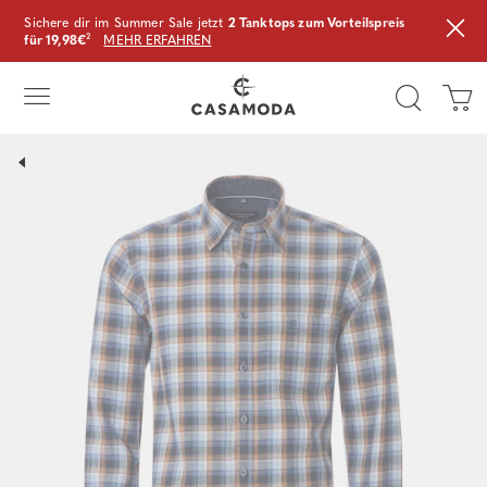
Sichere dir im Summer Sale jetzt
2 Tanktops zum Vorteilspreis
für 19,98€
²
MEHR ERFAHREN