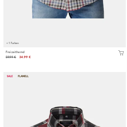
+ 1 Farben
Freizeithemd
59.99 €
34.99 €
SALE
FLANELL