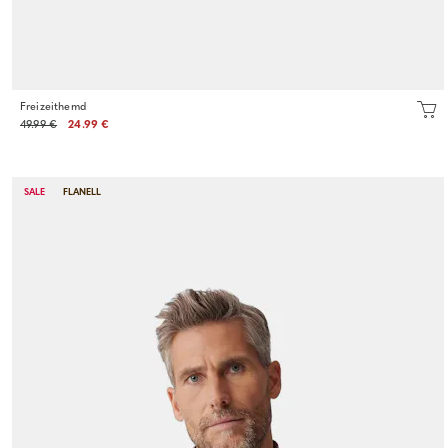
Freizeithemd
49.99 €
24.99 €
SALE
FLANELL