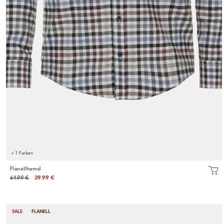
+ 1 Farben
Flanellhemd
64.99 €
39.99 €
SALE
FLANELL