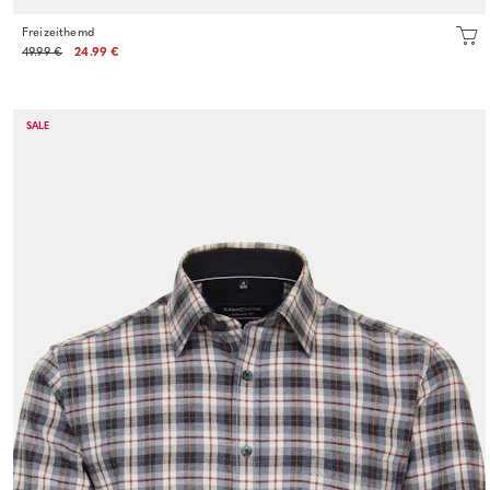
Freizeithemd
49.99 €
24.99 €
SALE