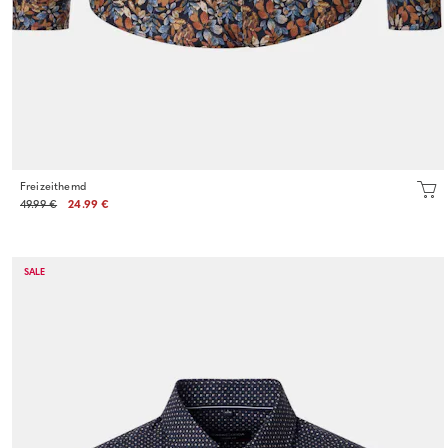
Freizeithemd
49.99 €
24.99 €
SALE