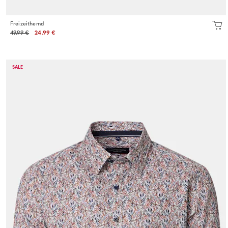
Freizeithemd
49.99 €
24.99 €
SALE