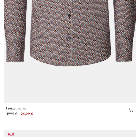
Freizeithemd
49.99 €
24.99 €
SALE