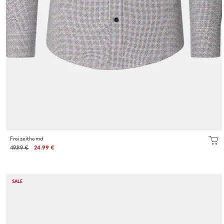
Freizeithemd
49.99 €
24.99 €
SALE