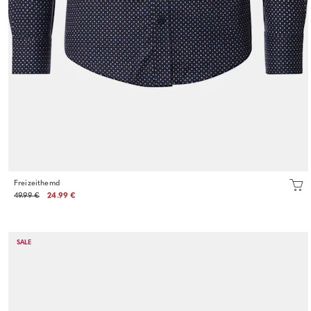
Freizeithemd
49.99 €
24.99 €
SALE