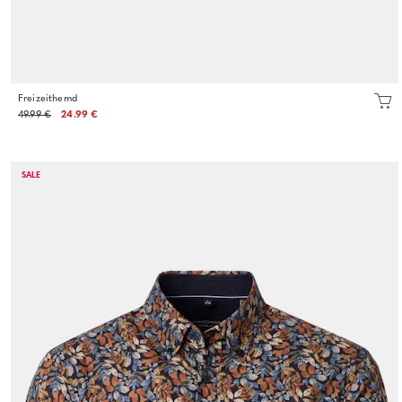
Freizeithemd
49.99 €
24.99 €
SALE