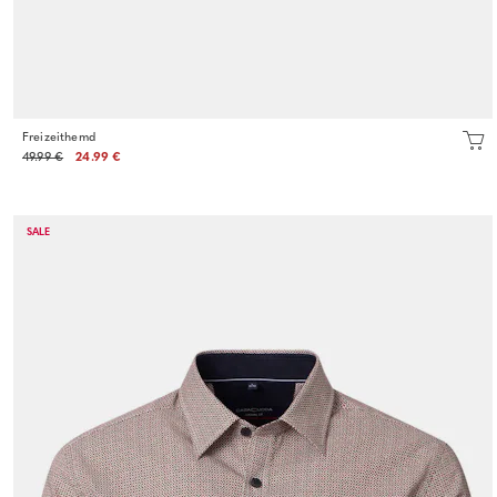
Freizeithemd
49.99 €
24.99 €
SALE