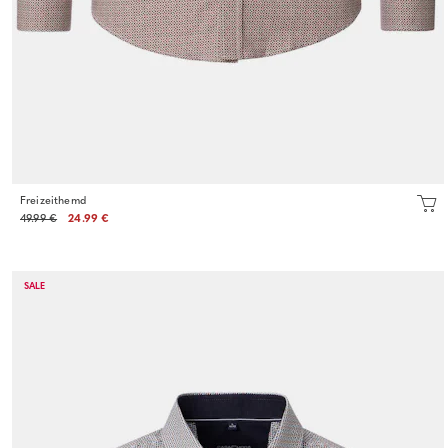
Freizeithemd
49.99 €
24.99 €
SALE