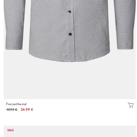
Freizeithemd
49.99 €
24.99 €
SALE