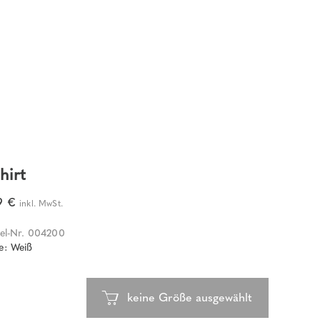
hirt
99 €
inkl. MwSt.
kel-Nr. 004200
e: Weiß