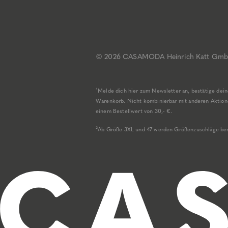
© 2026 CASAMODA
Heinrich Katt Gm
¹Melde dich hier zum Newsletter an, bestätige de
Warenkorb. Nicht kombinierbar mit anderen Aktionen
einem Bestellwert von 30,- €.
²Ab Größe 3XL und 47 werden Größenzuschläge be