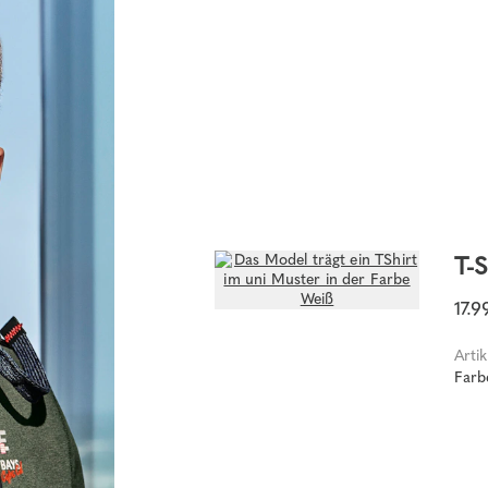
T-S
17.
Arti
Farb