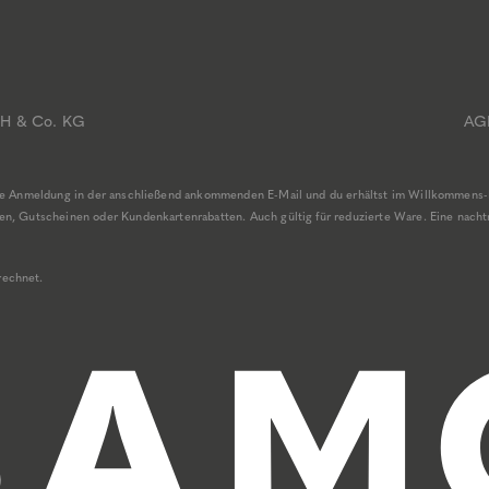
bH & Co. KG
AG
ine Anmeldung in der anschließend ankommenden E-Mail und du erhältst im Willkommens-
, Gutscheinen oder Kundenkartenrabatten. Auch gültig für reduzierte Ware. Eine nachträ
rechnet.