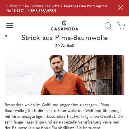
Sichere dir im Summer Sale jetzt
2 Tanktops zum Vorteilspreis
für 19,98€
²
MEHR ERFAHREN
Strick aus Pima-Baumwolle
(
10
Artikel)
Besonders weich im Griff und angenehm zu tragen - Pima-
Baumwolle gilt als die feinste Baumwolle der Welt und überzeugt
mit ihrer einzigartigen, besonders hautverträglichen Qualität. Die
sehr lange Faserlänge und eine spezielle Verarbeitung verleihen
der Baumwolle eine hohe Farbbrillianz. Sie ist zudem