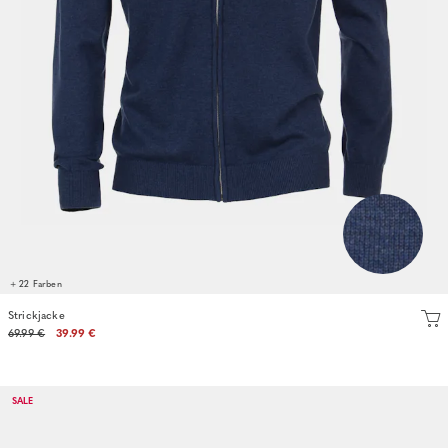
+ 22 Farben
Strickjacke
69.99 €
39.99 €
SALE