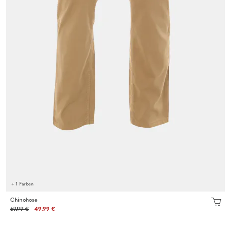
+ 1 Farben
Chinohose
69.99 €
49.99 €