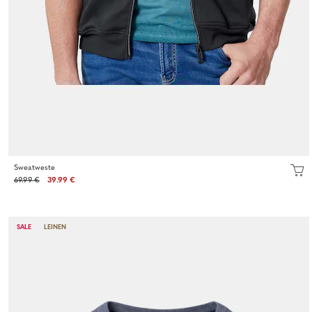
Sweatweste
69.99 €
39.99 €
SALE
LEINEN