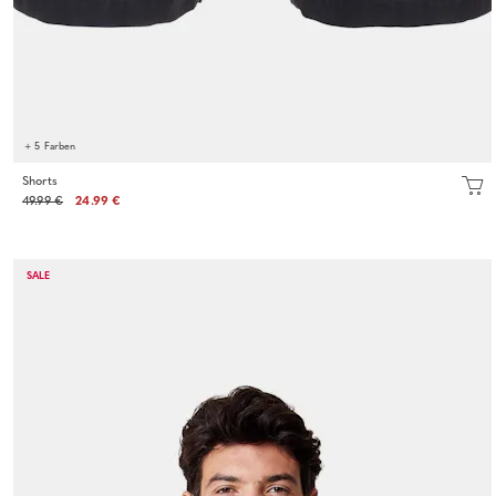
+ 5 Farben
Shorts
49.99 €
24.99 €
SALE