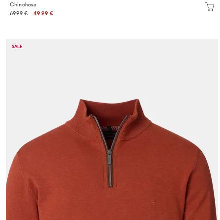
Chinohose
69.99 €
49.99 €
SALE