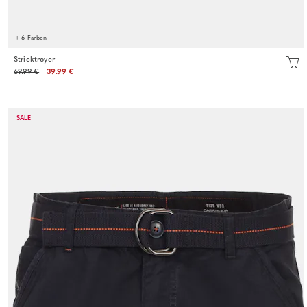
+ 6 Farben
Stricktroyer
69.99 €
39.99 €
SALE