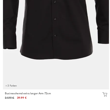
+ 2 Farben
Businesshemd extra langer Arm 72cm
54.99 €
39.99 €