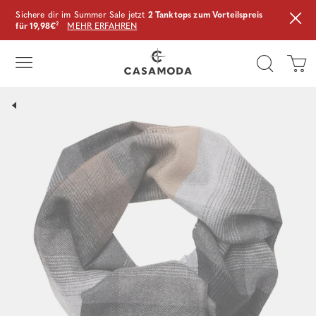
Sichere dir im Summer Sale jetzt
2 Tanktops zum Vorteilspreis
für 19,98€
²
MEHR ERFAHREN