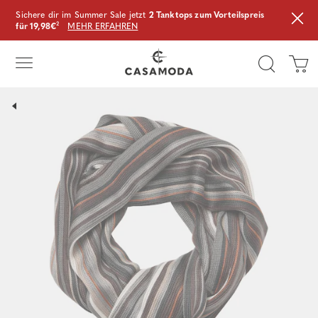
Sichere dir im Summer Sale jetzt
2 Tanktops zum Vorteilspreis
für 19,98€
²
MEHR ERFAHREN