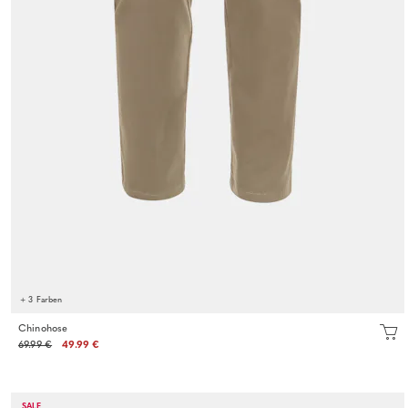
+ 3 Farben
Chinohose
69.99 €
49.99 €
SALE