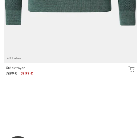
+ 3 Farben
Stricktroyer
79.99 €
39.99 €