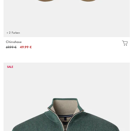
+ 2 Farben
Chinohose
69.99 €
49.99 €
SALE