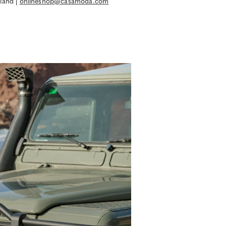
land |
onlineshop@casamoda.com