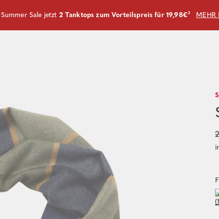
m Summer Sale jetzt
2 Tanktops zum Vorteilspreis für 19,98€
²
MEHR 
2
i
F