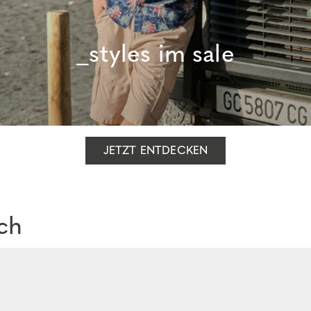
_styles im sale
JETZT ENTDECKEN
ch