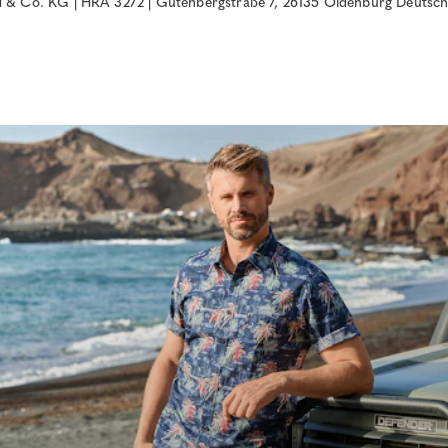
& Co. KG | HRA 3272 | Gutenbergstraße 7, 26135 Oldenburg Deutsch