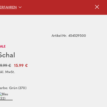
ERFAHREN
Artikel-Nr. 454529500
SALE
Schal
9.99 €
15.99 €
nkl. MwSt.
arbe: Grün (370)