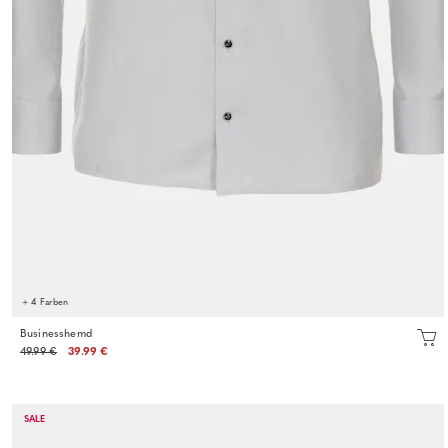
+ 4 Farben
Businesshemd
49.99 €
39.99 €
SALE