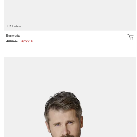
+ 2 Farben
Bermuda
49.99 €
39.99 €