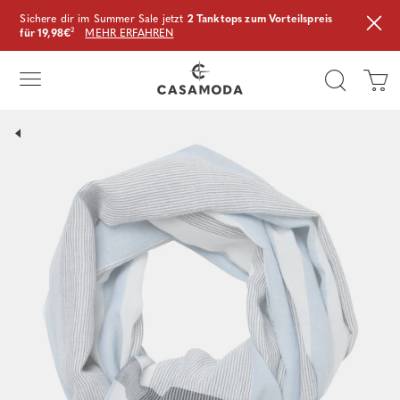
Sichere dir im Summer Sale jetzt
2 Tanktops zum Vorteilspreis
für 19,98€
²
MEHR ERFAHREN