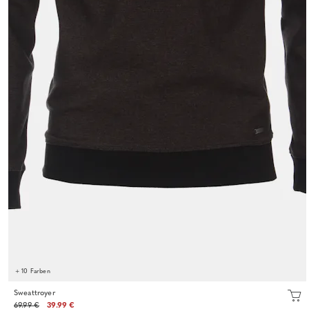
+ 10 Farben
Sweattroyer
69.99 €
39.99 €