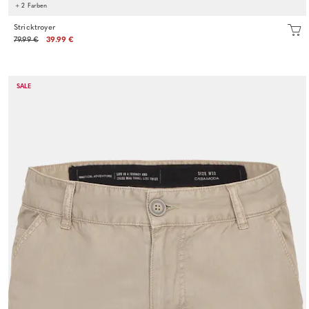
+ 2 Farben
Stricktroyer
79.99 €
39.99 €
SALE