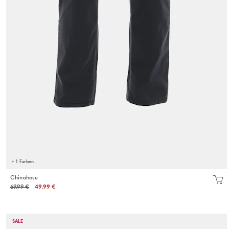
+ 1 Farben
Chinohose
69.99 €
49.99 €
SALE