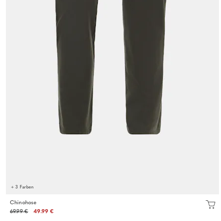
+ 3 Farben
Chinohose
69.99 €
49.99 €