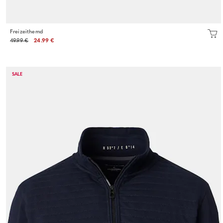
Freizeithemd
49.99 €
24.99 €
SALE