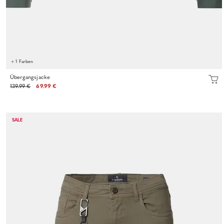
+ 1 Farben
Übergangsjacke
139.99 €
69.99 €
SALE