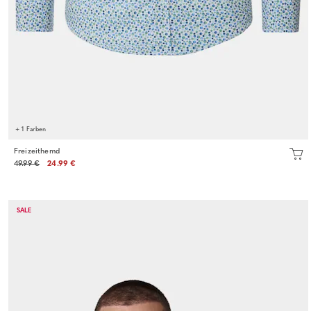
+ 1 Farben
Freizeithemd
49.99 €
24.99 €
SALE