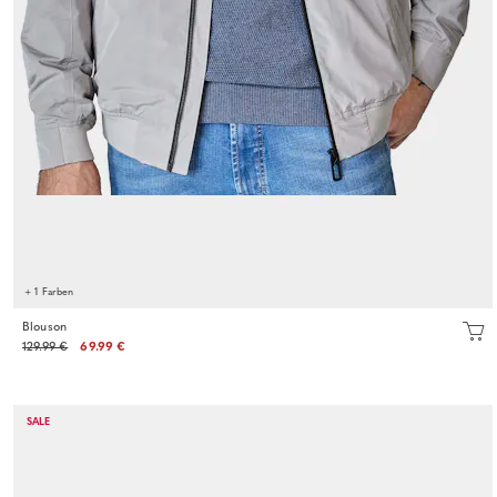
+ 1 Farben
Blouson
129.99 €
69.99 €
SALE