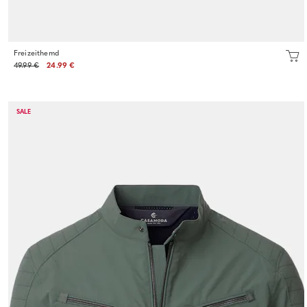
Freizeithemd
49.99 €
24.99 €
SALE