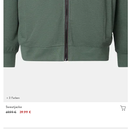
+ 3 Farben
Sweatjacke
69.99 €
39.99 €