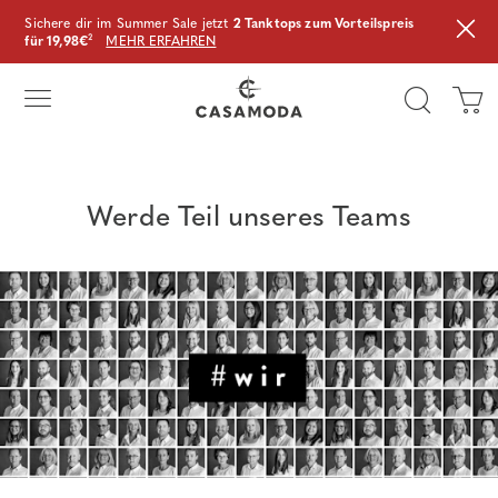
Sichere dir im Summer Sale jetzt
2 Tanktops zum Vorteilspreis
für 19,98€
²
MEHR ERFAHREN
Werde Teil unseres Teams