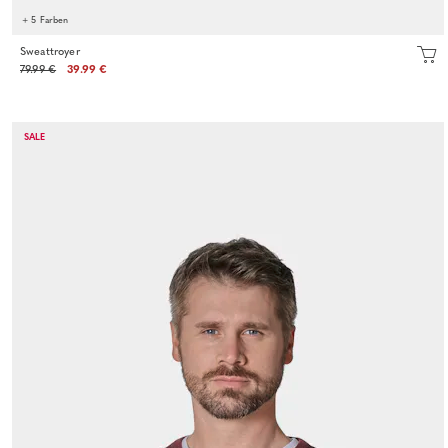
+ 5 Farben
Sweattroyer
79.99 €
39.99 €
SALE