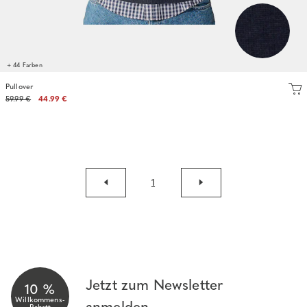
+ 44 Farben
Pullover
59.99 €
44.99 €
1
Jetzt zum Newsletter
10 %
Willkommens-
anmelden