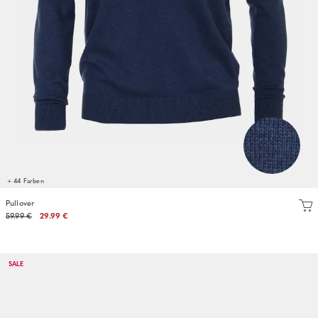
+ 44 Farben
Pullover
59.99 €
29.99 €
SALE