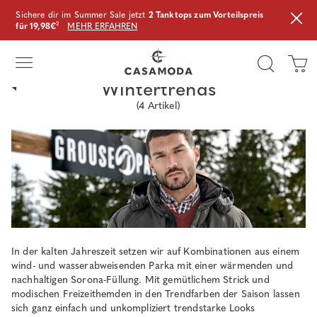
Sichere dir im Summer Sale jetzt
2 Tanktops zum Vorteilspreis
für 19,98€
²
MEHR ERFAHREN
Wintertrends
(
4
Artikel)
In der kalten Jahreszeit setzen wir auf Kombinationen aus einem
wind- und wasserabweisenden Parka mit einer wärmenden und
nachhaltigen Sorona-Füllung. Mit gemütlichem Strick und
modischen Freizeithemden in den Trendfarben der Saison lassen
sich ganz einfach und unkompliziert trendstarke Looks