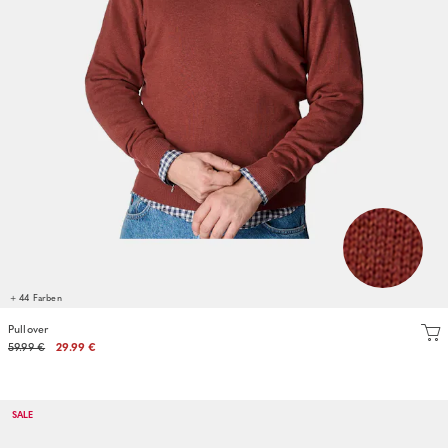
+ 44 Farben
Pullover
59.99 €
29.99 €
SALE