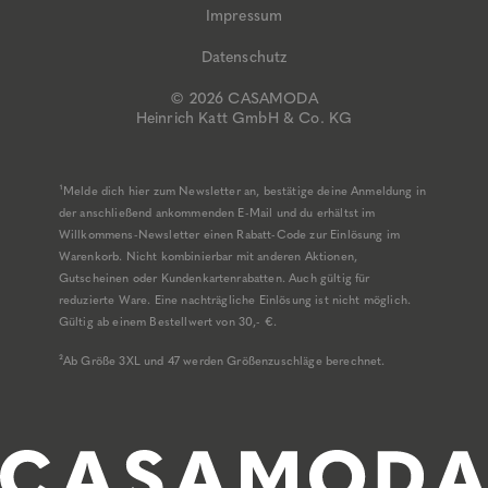
Impressum
Datenschutz
© 2026 CASAMODA
Heinrich Katt GmbH & Co. KG
¹Melde dich hier zum Newsletter an, bestätige deine Anmeldung in
der anschließend ankommenden E-Mail und du erhältst im
Willkommens-Newsletter einen Rabatt-Code zur Einlösung im
Warenkorb. Nicht kombinierbar mit anderen Aktionen,
Gutscheinen oder Kundenkartenrabatten. Auch gültig für
reduzierte Ware. Eine nachträgliche Einlösung ist nicht möglich.
Gültig ab einem Bestellwert von 30,- €.
²Ab Größe 3XL und 47 werden Größenzuschläge berechnet.