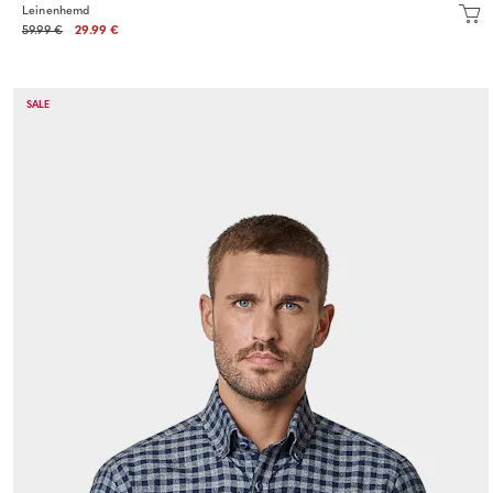
Leinenhemd
59.99 €
29.99 €
SALE