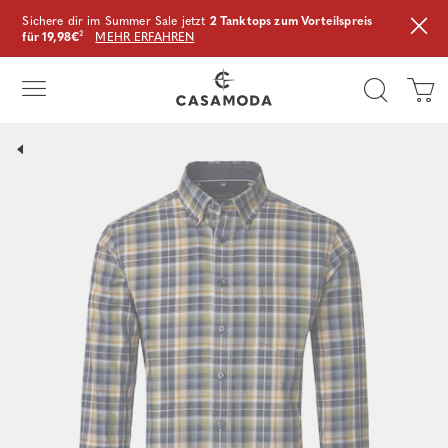
Sichere dir im Summer Sale jetzt
2 Tanktops zum Vorteilspreis
für 19,98€
²
MEHR ERFAHREN