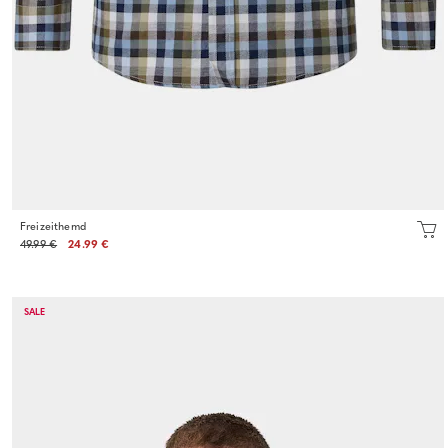
Freizeithemd
49.99 €
24.99 €
SALE