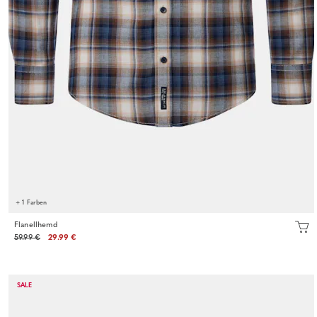
+ 1 Farben
Flanellhemd
59.99 €
29.99 €
SALE