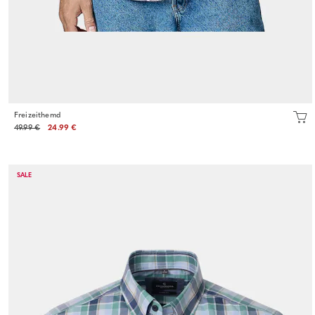
Freizeithemd
49.99 €
24.99 €
SALE