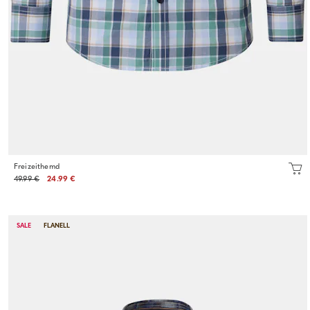
Freizeithemd
49.99 €
24.99 €
SALE
FLANELL