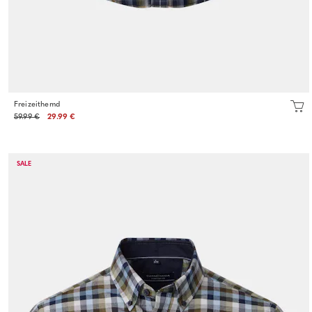
Freizeithemd
59.99 €
29.99 €
SALE