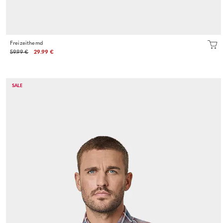
Freizeithemd
59.99 €
29.99 €
SALE