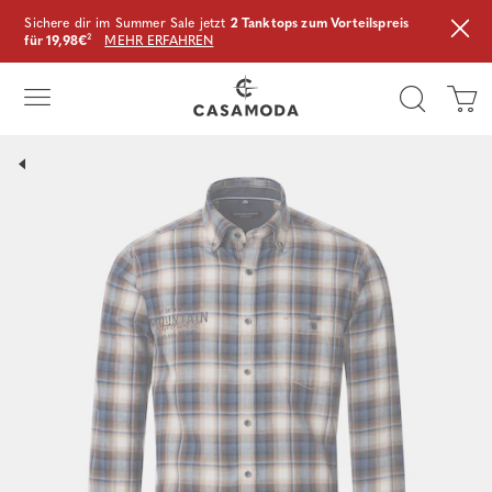
Sichere dir im Summer Sale jetzt
2 Tanktops zum Vorteilspreis
für 19,98€
²
MEHR ERFAHREN