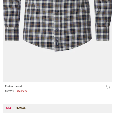
Freizeithemd
59.99 €
29.99 €
SALE
FLANELL