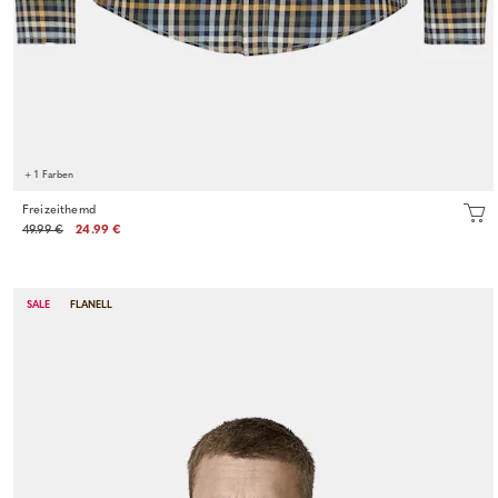
+ 1 Farben
Freizeithemd
49.99 €
24.99 €
SALE
FLANELL