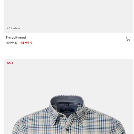
+ 1 Farben
Freizeithemd
49.99 €
24.99 €
SALE