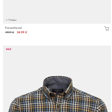
+ 1 Farben
Freizeithemd
49.99 €
24.99 €
SALE