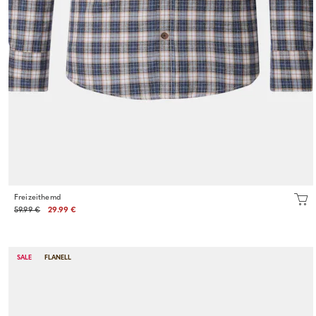
Freizeithemd
59.99 €
29.99 €
SALE
FLANELL