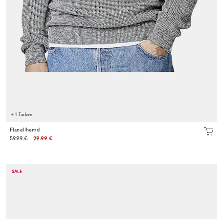
+ 1 Farben
Flanellhemd
59.99 €
29.99 €
SALE