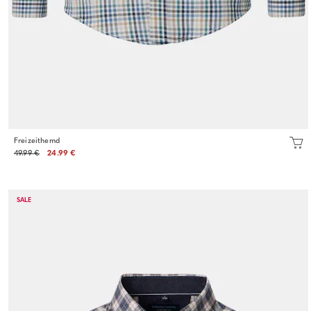
Freizeithemd
49.99 €
24.99 €
SALE