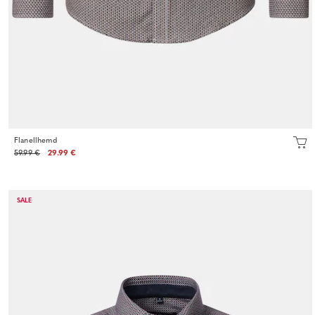
Flanellhemd
59.99 €
29.99 €
SALE