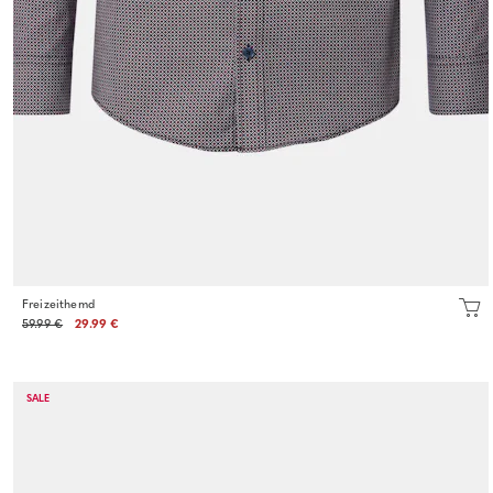
Freizeithemd
59.99 €
29.99 €
SALE