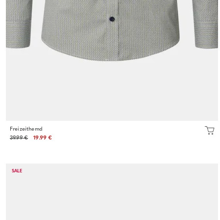
Freizeithemd
39.99 €
19.99 €
SALE