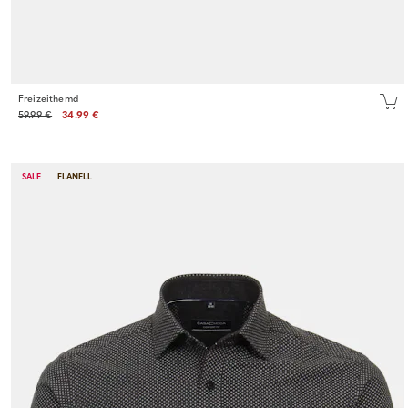
Freizeithemd
59.99 €
34.99 €
SALE
FLANELL