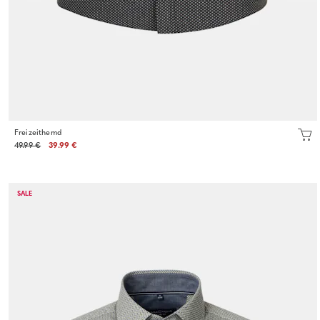
Freizeithemd
49.99 €
39.99 €
SALE