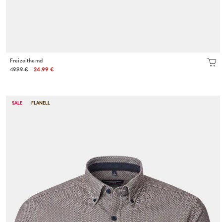
Freizeithemd
49.99 €
24.99 €
SALE
FLANELL