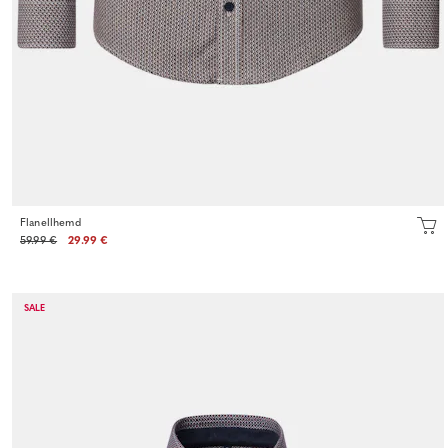
Flanellhemd
59.99 €
29.99 €
SALE