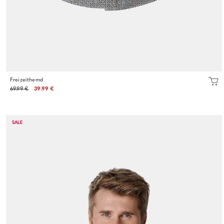
Freizeithemd
69.99 €
39.99 €
SALE