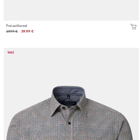
Freizeithemd
69.99 €
39.99 €
SALE