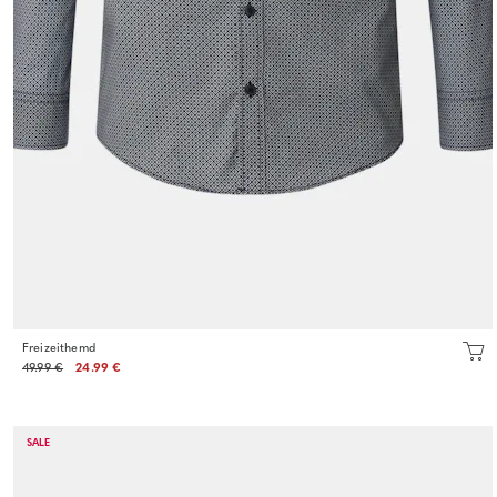
Freizeithemd
49.99 €
24.99 €
SALE