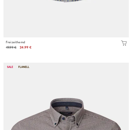
Freizeithemd
49.99 €
24.99 €
SALE
FLANELL