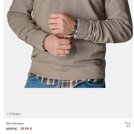
+ 5 Farben
Stricktroyer
69.99 €
39.99 €