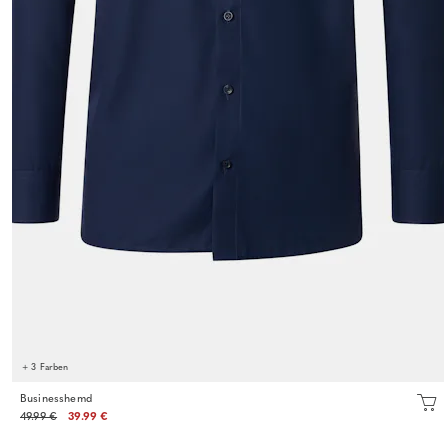
+ 3 Farben
Businesshemd
49.99 €
39.99 €