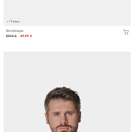
+ 1 Farben
Stricktroyer
89.99 €
49.99 €