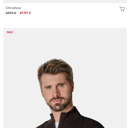
Chinohose
69.99 €
49.99 €
SALE