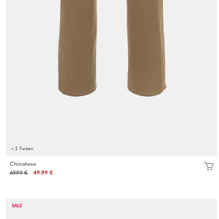
+ 2 Farben
Chinohose
69.99 €
49.99 €
SALE