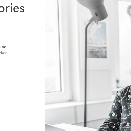
ories
 und
rken