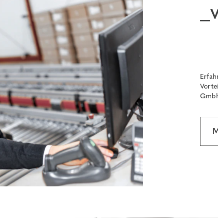
_v
Erfah
Vorte
Gmbh 
M