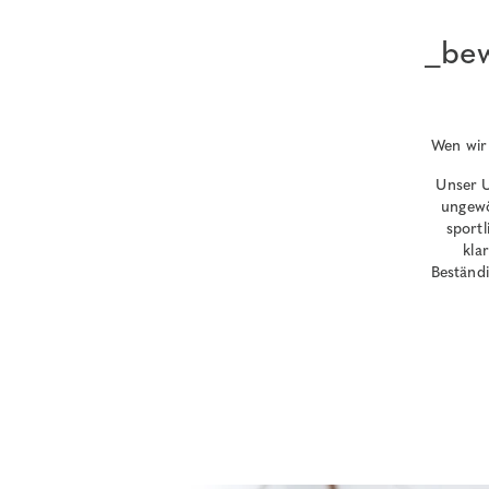
_be
Wen wir
Unser U
ungewö
sportl
kla
Beständi