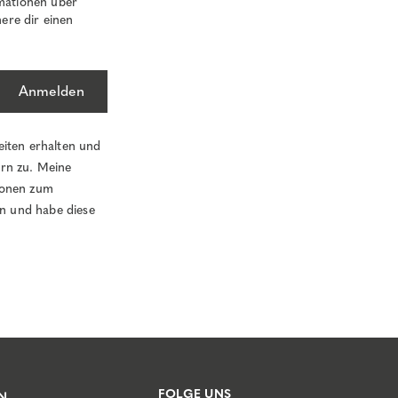
mationen über
ere dir einen
Anmelden
eiten erhalten und
ern zu. Meine
tionen zum
n und habe diese
FOLGE UNS
N