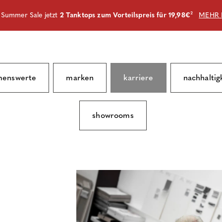
m Summer Sale jetzt
2 Tanktops zum Vorteilspreis für 19,98€
²
MEHR 
menswerte
marken
karriere
nachhaltig
showrooms