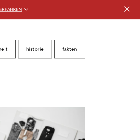
ERFAHREN
keit
historie
fakten