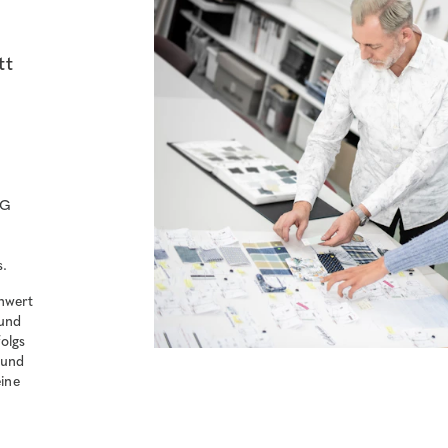
tt
KG
s.
enwert
 und
olgs
 und
ine