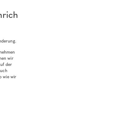
rich
nderung.
, nehmen
men wir
auf der
auch
o wie wir