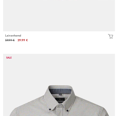
Leinenhemd
59.99 €
29.99 €
SALE