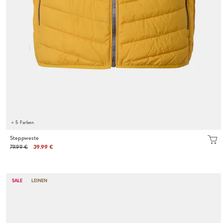
+ 5 Farben
Steppweste
79.99 €
39.99 €
SALE
LEINEN