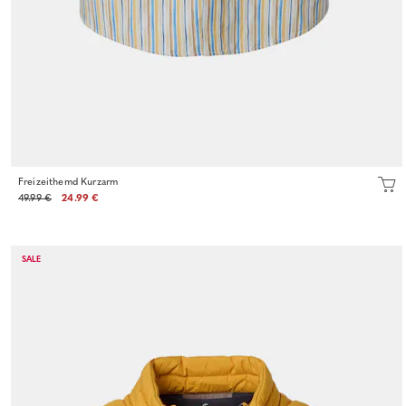
Freizeithemd Kurzarm
49.99 €
24.99 €
SALE