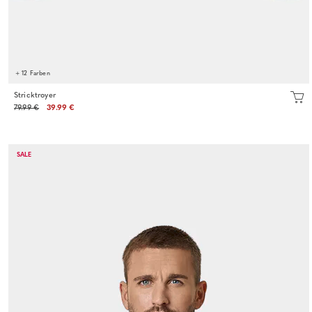
+ 12 Farben
Stricktroyer
79.99 €
39.99 €
SALE