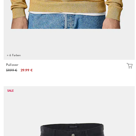
+ 6 Farben
Pullover
59.99 €
29.99 €
SALE