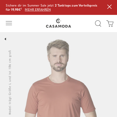
Sichere dir im Summer Sale jetzt
2 Tanktops zum Vorteilspreis
für 19,98€
²
MEHR ERFAHREN