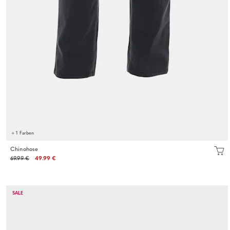
+ 1 Farben
Chinohose
69.99 €
49.99 €
SALE