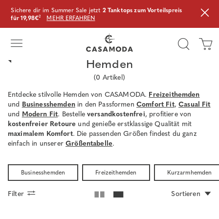
Sichere dir im Summer Sale jetzt
2 Tanktops zum Vorteilspreis
für 19,98€
²
MEHR ERFAHREN
Hemden
(
0
Artikel)
Entdecke stilvolle Hemden von CASAMODA.
Freizeithemden
und
Businesshemden
in den Passformen
Comfort Fit
,
Casual Fit
und
Modern Fit
. Bestelle
versandkostenfrei
, profitiere von
kostenfreier Retoure
und genieße erstklassige Qualität mit
maximalem Komfort
. Die passenden Größen findest du ganz
einfach in unserer
Größentabelle
.
Businesshemden
Freizeithemden
Kurzarmhemden
Filter
Sortieren