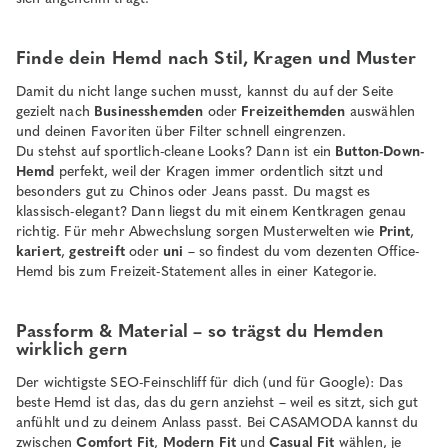
Finde dein Hemd nach Stil, Kragen und Muster
Damit du nicht lange suchen musst, kannst du auf der Seite
gezielt nach
Businesshemden
oder
Freizeithemden
auswählen
und deinen Favoriten über Filter schnell eingrenzen.
Du stehst auf sportlich-cleane Looks? Dann ist ein
Button-Down-
Hemd
perfekt, weil der Kragen immer ordentlich sitzt und
besonders gut zu Chinos oder Jeans passt. Du magst es
klassisch-elegant? Dann liegst du mit einem Kentkragen genau
richtig. Für mehr Abwechslung sorgen Musterwelten wie
Print
,
kariert
,
gestreift
oder
uni
– so findest du vom dezenten Office-
Hemd bis zum Freizeit-Statement alles in einer Kategorie.
Passform & Material – so trägst du Hemden
wirklich gern
Der wichtigste SEO-Feinschliff für dich (und für Google): Das
beste Hemd ist das, das du gern anziehst – weil es sitzt, sich gut
anfühlt und zu deinem Anlass passt. Bei CASAMODA kannst du
zwischen
Comfort Fit
,
Modern Fit
und
Casual Fit
wählen, je