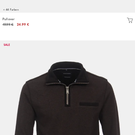
+ 44 Farben
Pullover
49.99 €
24.99 €
SALE