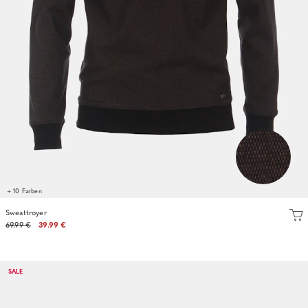
+ 10 Farben
Sweattroyer
69.99 €
39.99 €
SALE