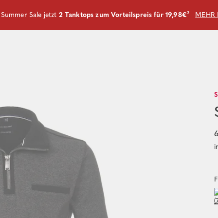
m Summer Sale jetzt
2 Tanktops zum Vorteilspreis für 19,98€
²
MEHR 
6
i
F