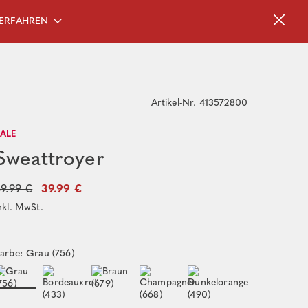
ERFAHREN
Artikel-Nr. 413572800
SALE
Sweattroyer
9.99 €
39.99 €
nkl. MwSt.
arbe: Grau (756)