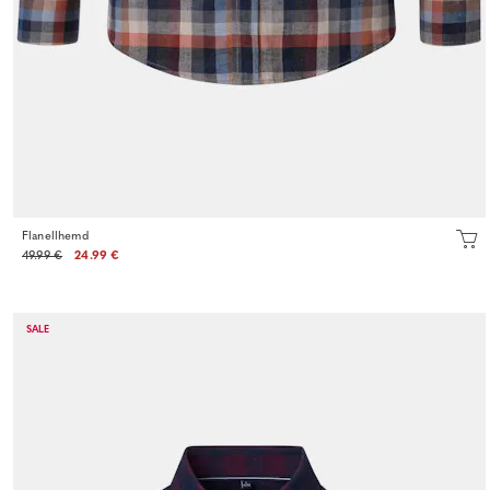
Flanellhemd
49.99 €
24.99 €
SALE