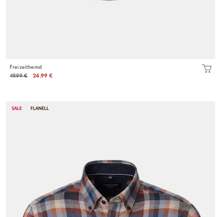
Freizeithemd
49.99 €
24.99 €
SALE
FLANELL