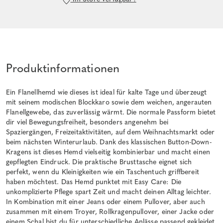
Produktinformationen
Ein Flanellhemd wie dieses ist ideal für kalte Tage und überzeugt
mit seinem modischen Blockkaro sowie dem weichen, angerauten
Flanellgewebe, das zuverlässig wärmt. Die normale Passform bietet
dir viel Bewegungsfreiheit, besonders angenehm bei
Spaziergängen, Freizeitaktivitäten, auf dem Weihnachtsmarkt oder
beim nächsten Winterurlaub. Dank des klassischen Button-Down-
Kragens ist dieses Hemd vielseitig kombinierbar und macht einen
gepflegten Eindruck. Die praktische Brusttasche eignet sich
perfekt, wenn du Kleinigkeiten wie ein Taschentuch griffbereit
haben möchtest. Das Hemd punktet mit Easy Care: Die
unkomplizierte Pflege spart Zeit und macht deinen Alltag leichter.
In Kombination mit einer Jeans oder einem Pullover, aber auch
zusammen mit einem Troyer, Rollkragenpullover, einer Jacke oder
einem Schal bist du für unterschiedliche Anlässe passend gekleidet.