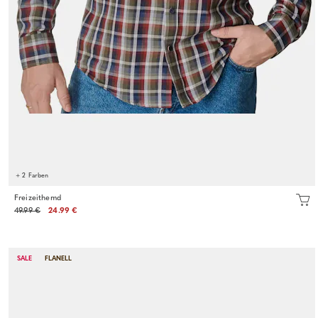
+ 2 Farben
Freizeithemd
49.99 €
24.99 €
SALE
FLANELL