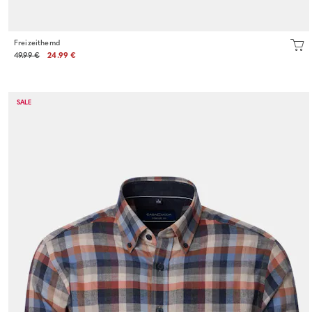
Freizeithemd
49.99 €
24.99 €
SALE