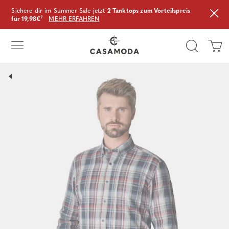
Sichere dir im Summer Sale jetzt
2 Tanktops zum Vorteilspreis
für 19,98€
²
MEHR ERFAHREN