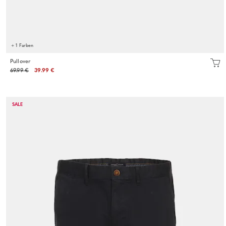
+ 1 Farben
Pullover
69.99 €
39.99 €
SALE