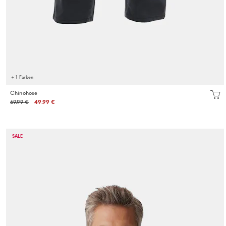
+ 1 Farben
Chinohose
69.99 €
49.99 €
SALE