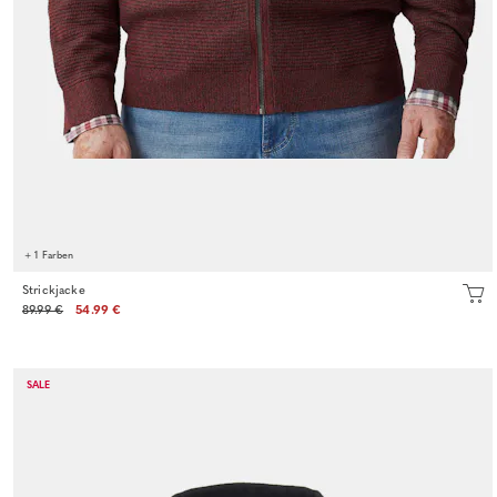
+ 1 Farben
Strickjacke
89.99 €
54.99 €
SALE