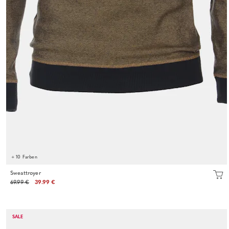
+ 10 Farben
Sweattroyer
69.99 €
39.99 €
SALE