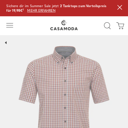
Sichere dir im Summer Sale jetzt
2 Tanktops zum Vorteilspreis
für 19,98€
²
MEHR ERFAHREN