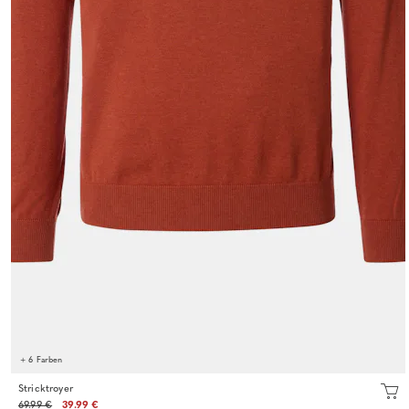
+ 6 Farben
Stricktroyer
69.99 €
39.99 €