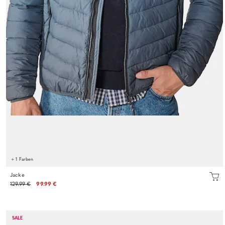
+ 1 Farben
Jacke
129.99 €
99.99 €
SALE