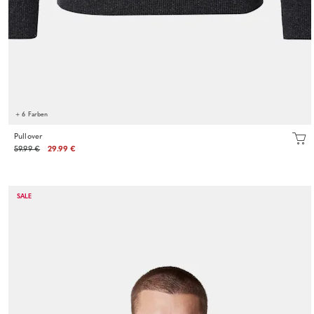
+ 6 Farben
Pullover
59.99 €
29.99 €
SALE