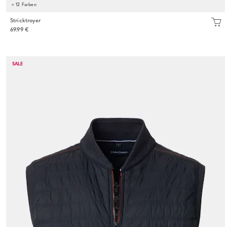
+ 12 Farben
Stricktroyer
69.99 €
SALE