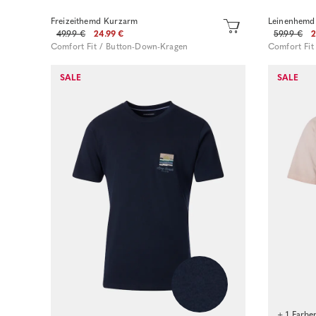
Freizeithemd Kurzarm
Leinenhemd
49.99 €
24.99 €
59.99 €
2
Comfort Fit / Button-Down-Kragen
Comfort Fit
SALE
SALE
Sofort kaufen
+ 1 Farbe