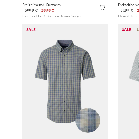
Freizeithemd Kurzarm
Freizeithem
59.99 €
29.99 €
59.99 €
2
Comfort Fit / Button-Down-Kragen
Casual Fit 
SALE
SALE
Sofort kaufen