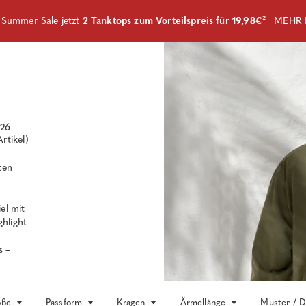
m Summer Sale jetzt
2 Tanktops zum Vorteilspreis für 19,98€
²
MEHR 
26
Artikel)
ten
el mit
hlight
s –
öße
Passform
Kragen
Ärmellänge
Muster / D