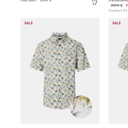
Polo-Shirt
39.99 €
Freizeithem
39.99 €
1
Comfort Fit
Sofort kaufen
SALE
SALE