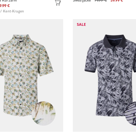
d Kurzarm
Sweatjacke
79.99 €
39.99 €
9.99 €
 / Kent-Kragen
SALE
Sofort kaufen
Sofort kaufen