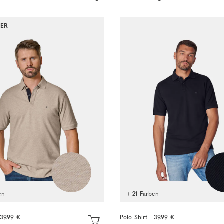
LER
en
+ 21 Farben
39.99 €
Polo-Shirt
39.99 €