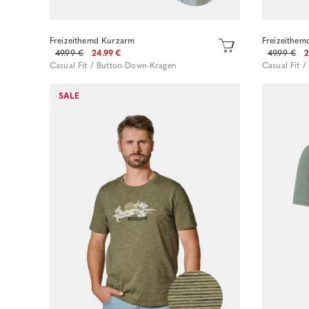
Freizeithemd Kurzarm
Freizeithem
49.99 €
24.99 €
49.99 €
2
Casual Fit / Button-Down-Kragen
Casual Fit 
SALE
Sofort kaufen