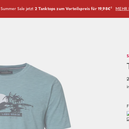
m Summer Sale jetzt
2 Tanktops zum Vorteilspreis für 19,98€
²
MEHR 
2
i
F