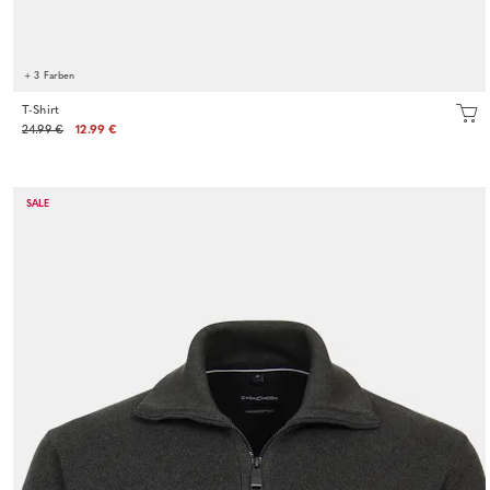
+ 3 Farben
T-Shirt
24.99 €
12.99 €
SALE