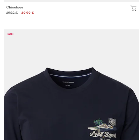
Chinohose
69.99 €
49.99 €
SALE