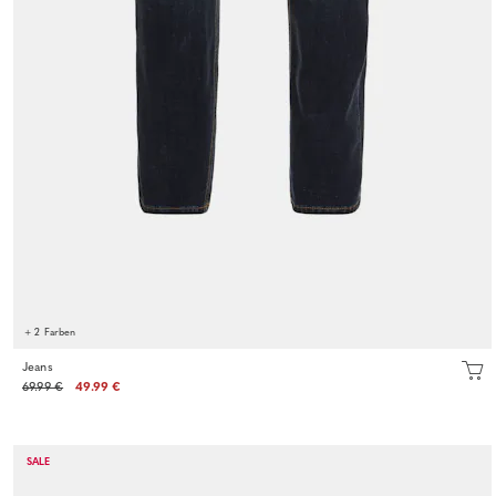
+ 2 Farben
Jeans
69.99 €
49.99 €
SALE